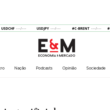
USDCHF
---
/
---
USDJPY
---
/
---
#C-BRENT
---
/
---
#
ro
Nação
Podcasts
Opinião
Sociedade