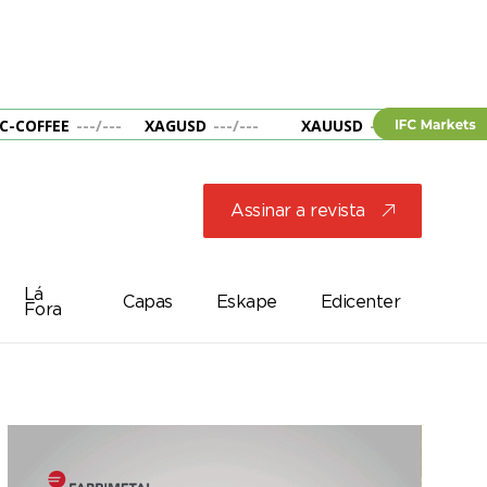
C-COFFEE
---
/
---
XAGUSD
---
/
---
XAUUSD
---
/
---
&B
Assinar a revista
j
Lá
Capas
Eskape
Edicenter
Fora