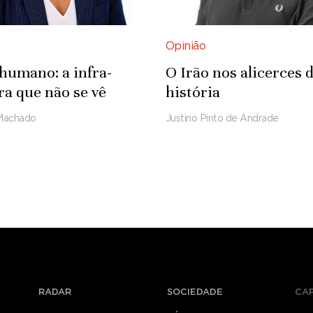
Opinião
 humano: a infra-
O Irão nos alicerces 
ra que não se vê
história
Machado
Justino Pinto de Andrade
RADAR
SOCIEDADE
CA