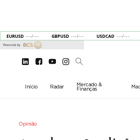
EURUSD
---
/
---
GBPUSD
---
/
---
USDCAD
---
/
---
Powered by
d
e
g
c
2
Mercado &
Início
Radar
Mac
Finanças
Opinião