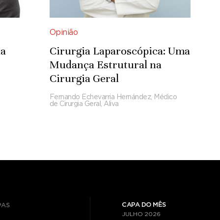
Opinião
da
Cirurgia Laparoscópica: Uma
Mudança Estrutural na
Cirurgia Geral
Fernando Echevarria Hernández, Médico
de Cirurgia Geral, Aliva
CAPA DO MÊS
PAS
JULHO
2026