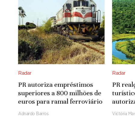
Radar
Radar
PR autoriza empréstimos
PR real
superiores a 800 milhões de
turísti
euros para ramal ferroviário
autoriz
Luena-Saurimo
para in
Adnardo Barros
Victória Mav
Integra