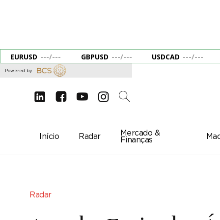
EURUSD
---
/
---
GBPUSD
---
/
---
USDCAD
---
/
---
Powered by
d
e
g
c
2
Mercado &
Início
Radar
Mac
Finanças
Radar