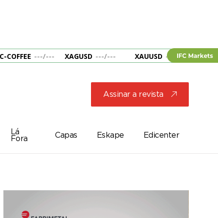
C-COFFEE
---
/
---
XAGUSD
---
/
---
XAUUSD
---
/
---
&B
Assinar a revista
j
Lá
Capas
Eskape
Edicenter
Fora