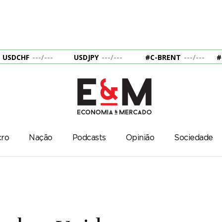
USDCHF
---
/
---
USDJPY
---
/
---
#C-BRENT
---
/
---
#
ro
Nação
Podcasts
Opinião
Sociedade