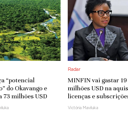
Radar
ça “potencial
MINFIN vai gastar 19
co” do Okavango e
milhões USD na aquis
a 73 milhões USD
licenças e subscriçõe
fra-estruturas
Microsoft
iluka
Victória Maviluka
das