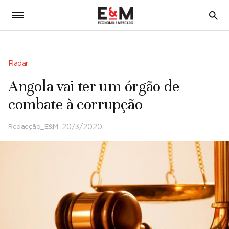
5
Radar
Angola vai ter um órgão de
combate à corrupção
Redacção_E&M
20/3/2020