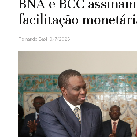
BNA e BCC assinam 
facilitação monetári
Fernando Baxi
8/7/2026