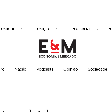
USDCHF
---
/
---
USDJPY
---
/
---
#C-BRENT
---
/
---
#
ro
Nação
Podcasts
Opinião
Sociedade