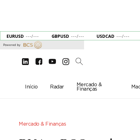
EURUSD
---
/
---
GBPUSD
---
/
---
USDCAD
---
/
---
Powered by
d
e
g
c
2
Mercado &
Início
Radar
Mac
Finanças
Mercado & Finanças