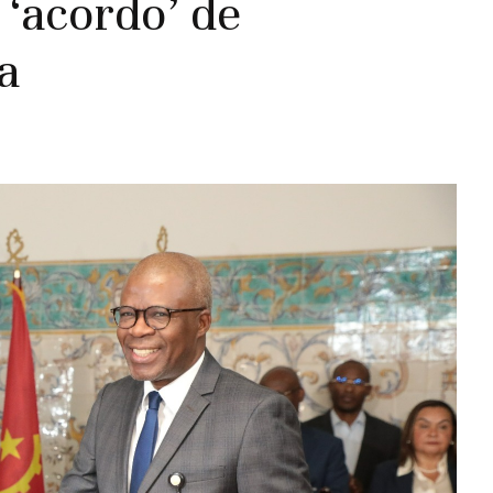
‘acordo’ de
a