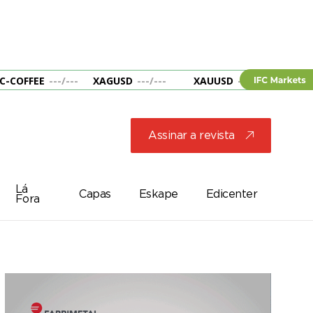
C-COFFEE
---
/
---
XAGUSD
---
/
---
XAUUSD
---
/
---
&B
Assinar a revista
j
Lá
Capas
Eskape
Edicenter
Fora