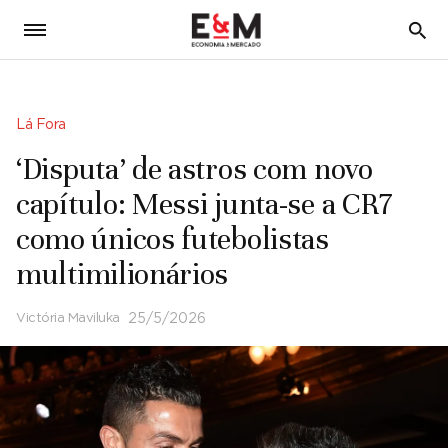
5
Lá Fora
‘Disputa’ de astros com novo
capítulo: Messi junta-se a CR7
como únicos futebolistas
multimilionários
Victória Maviluka
25/5/2026