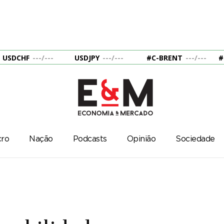
USDCHF
---
/
---
USDJPY
---
/
---
#C-BRENT
---
/
---
#
ro
Nação
Podcasts
Opinião
Sociedade