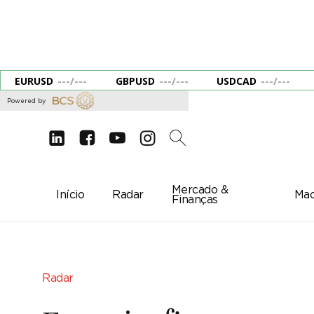
EURUSD
---
/
---
GBPUSD
---
/
---
USDCAD
---
/
---
Powered by
d
e
g
c
2
Mercado &
Início
Radar
Mac
Finanças
Radar