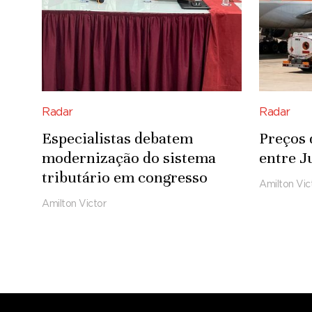
Radar
Radar
Especialistas debatem
Preços 
modernização do sistema
entre J
tributário em congresso
Amilton Vic
Amilton Victor