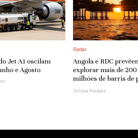
Radar
do Jet A1 oscilam
Angola e RDC prevêe
unho e Agosto
explorar mais de 200
milhões de barris de 
tor
em concessão
Victória Maviluka
transfronteiriça