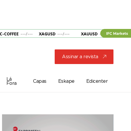
C-COFFEE
---
/
---
XAGUSD
---
/
---
XAUUSD
---
/
---
&B
Assinar a revista
j
Lá
Capas
Eskape
Edicenter
Fora