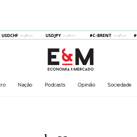
USDCHF
---
/
---
USDJPY
---
/
---
#C-BRENT
---
/
---
#
ro
Nação
Podcasts
Opinião
Sociedade