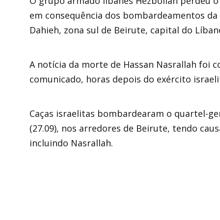
O grupo armado libanês Hezbollah perdeu o l
em consequência dos bombardeamentos da for
Dahieh, zona sul de Beirute, capital do Líban
A notícia da morte de Hassan Nasrallah foi 
comunicado, horas depois do exército israel
Caças israelitas bombardearam o quartel-ge
(27.09), nos arredores de Beirute, tendo cau
incluindo Nasrallah.