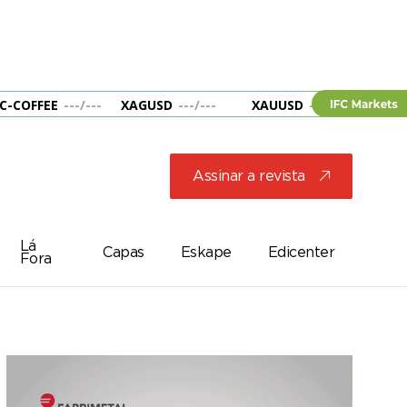
C-COFFEE
---
/
---
XAGUSD
---
/
---
XAUUSD
---
/
---
&B
Assinar a revista
j
Lá
Capas
Eskape
Edicenter
Fora