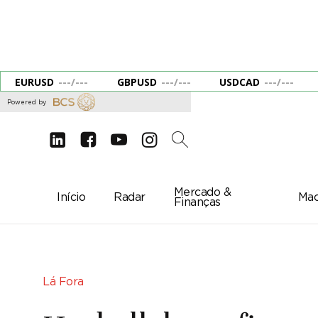
EURUSD
---
/
---
GBPUSD
---
/
---
USDCAD
---
/
---
Powered by
d
e
g
c
2
Mercado &
Início
Radar
Mac
Finanças
Lá Fora