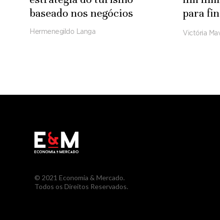
baseado nos negócios
para fi
refinar
Hermenegildo Langa
Victória Mav
© 2021 Economia & Mercado.
Todos os Direitos Reservados.