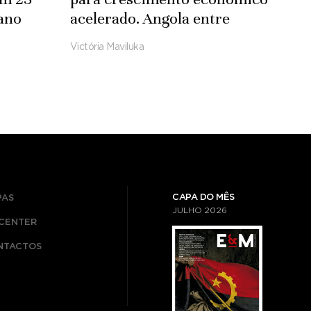
ano
acelerado. Angola entre
países com pior desempenho
Victória Maviluka
CAPA DO MÊS
PAS
JULHO
2026
ICENTER
NTACTOS