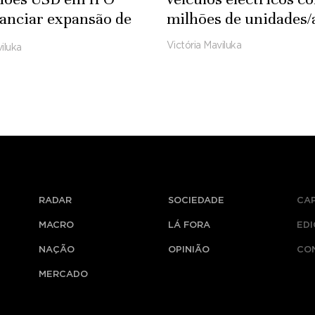
nanciar expansão de
milhões de unidades/
ia
Victória Maviluka
iluka
RADAR
SOCIEDADE
CA
MACRO
LÁ FORA
ED
NAÇÃO
OPINIÃO
CO
MERCADO