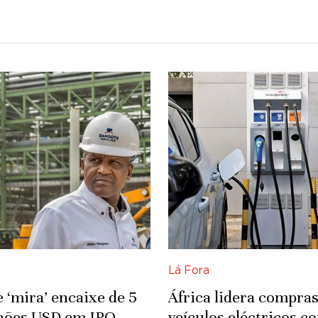
Lá Fora
 ‘mira’ encaixe de 5
África lidera compras
lhões USD em IPO
veículos eléctricos c