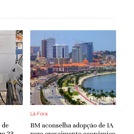
Lá Fora
 de
BM aconselha adopção de IA
om 23
para crescimento económico