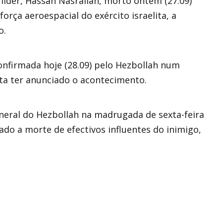
íder, Hassan Nasrallah, morto ontem (27.09)
ça aeroespacial do exército israelita, a
o.
confirmada hoje (28.09) pelo Hezbollah num
ita ter anunciado o acontecimento.
neral do Hezbollah na madrugada de sexta-feira
sado a morte de efectivos influentes do inimigo,