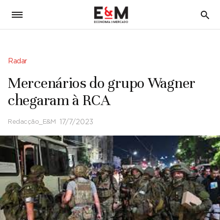
5
Radar
Mercenários do grupo Wagner
chegaram à RCA
Redacção_E&M
17/7/2023