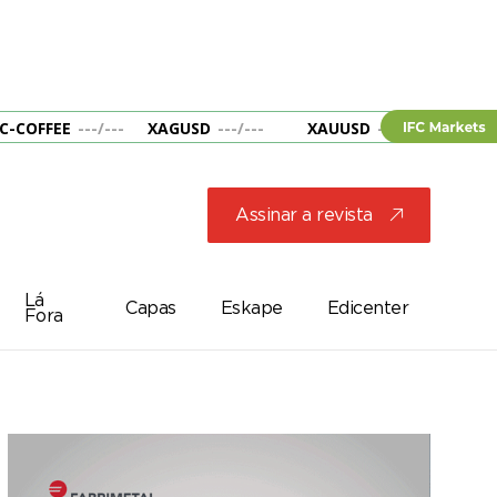
C-COFFEE
---
/
---
XAGUSD
---
/
---
XAUUSD
---
/
---
&B
Assinar a revista
j
Lá
Capas
Eskape
Edicenter
Fora