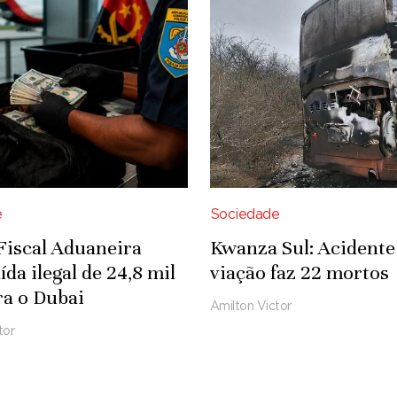
e
Sociedade
 Fiscal Aduaneira
Kwanza Sul: Acidente
ída ilegal de 24,8 mil
viação faz 22 mortos
a o Dubai
Amilton Victor
tor