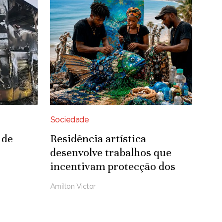
Sociedade
 de
Residência artística
desenvolve trabalhos que
incentivam protecção dos
oceanos e reutilização de
Amilton Victor
materiais