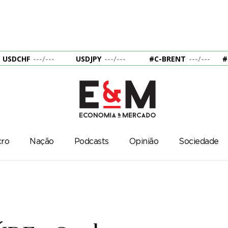
USDCHF
---
/
---
USDJPY
---
/
---
#C-BRENT
---
/
---
#
ro
Nação
Podcasts
Opinião
Sociedade