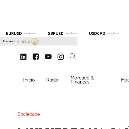
EURUSD
---
/
---
GBPUSD
---
/
---
USDCAD
---
/
---
Powered by
d
e
g
c
2
Mercado &
Início
Radar
Mac
Finanças
Sociedade