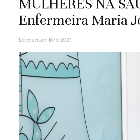
MULHERES NA SAÚD
Enfermeira Maria J
EdicenterLab
10/5/2023