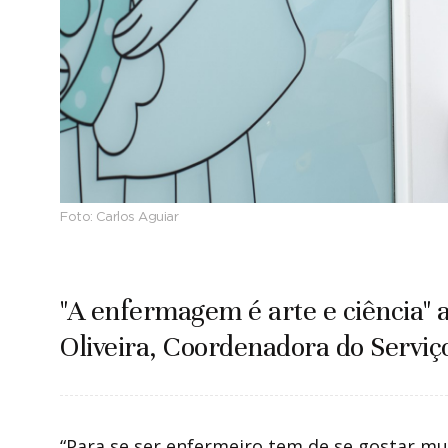
Foto:
Carlos Aguiar
"A enfermagem é arte e ciência" 
Oliveira, Coordenadora do Serviço
“Para se ser enfermeiro tem de se gostar mui