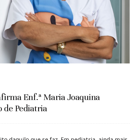
afirma Enf.ª Maria Joaquina
 de Pediatria
to daquilo que se faz. Em pediatria, ainda mais.