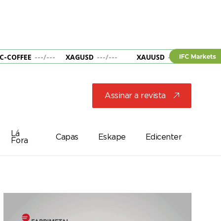
C-COFFEE
---
/
---
XAGUSD
---
/
---
XAUUSD
---
/
---
&B
Assinar a revista
j
Lá
Capas
Eskape
Edicenter
Fora