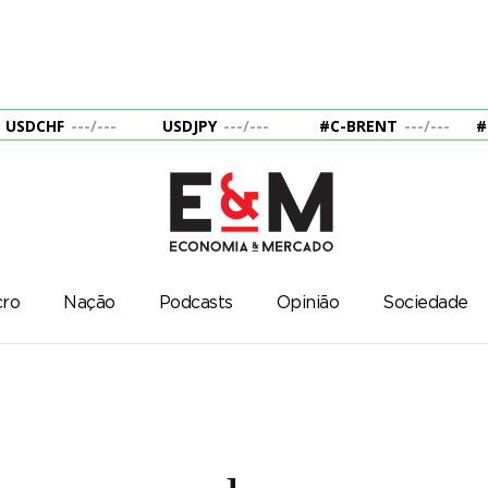
USDCHF
---
/
---
USDJPY
---
/
---
#C-BRENT
---
/
---
#
ro
Nação
Podcasts
Opinião
Sociedade