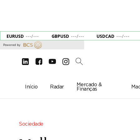
EURUSD
---
/
---
GBPUSD
---
/
---
USDCAD
---
/
---
Powered by
d
e
g
c
2
Mercado &
Início
Radar
Mac
Finanças
Sociedade