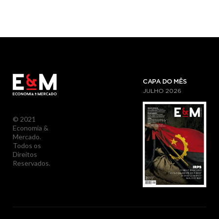
CAPA DO MÊS
JULHO
2026
© 2021
Economia &
Mercado.
Todos os
Direitos
Reservados.