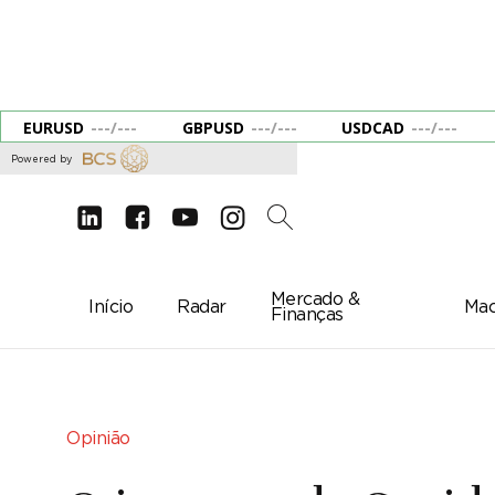
EURUSD
---
/
---
GBPUSD
---
/
---
USDCAD
---
/
---
Powered by
d
e
g
c
2
Mercado &
Início
Radar
Mac
Finanças
Opinião