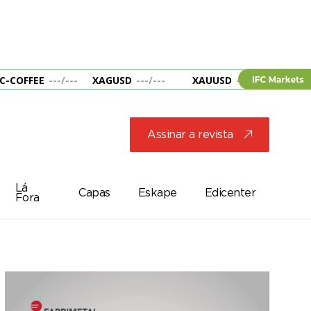
C-COFFEE
---
/
---
XAGUSD
---
/
---
XAUUSD
---
/
---
&B
Assinar a revista
j
Lá
Capas
Eskape
Edicenter
Fora