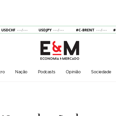
USDCHF
---
/
---
USDJPY
---
/
---
#C-BRENT
---
/
---
#
ro
Nação
Podcasts
Opinião
Sociedade