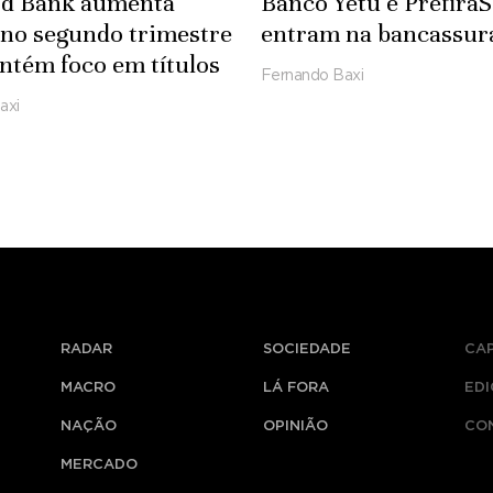
rd Bank aumenta
Banco Yetu e Prefira
 no segundo trimestre
entram na bancassur
tém foco em títulos
Fernando Baxi
axi
RADAR
SOCIEDADE
CA
MACRO
LÁ FORA
ED
NAÇÃO
OPINIÃO
CO
MERCADO