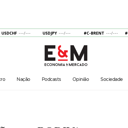
USDCHF
---
/
---
USDJPY
---
/
---
#C-BRENT
---
/
---
#
ro
Nação
Podcasts
Opinião
Sociedade