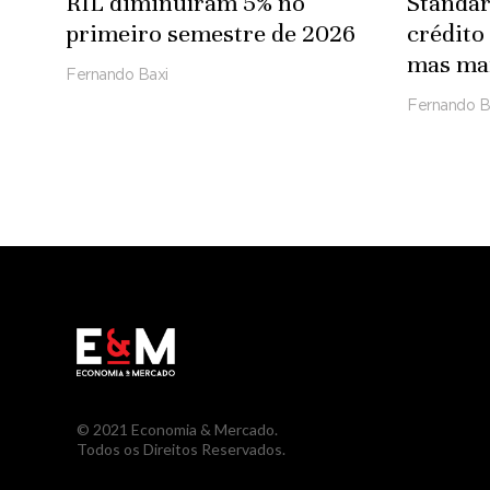
RIL diminuíram 5% no
Standa
primeiro semestre de 2026
crédito
mas man
Fernando Baxi
Fernando B
© 2021 Economia & Mercado.
Todos os Direitos Reservados.