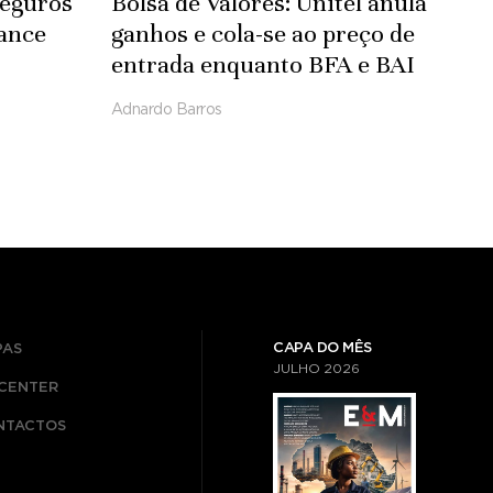
Seguros
Bolsa de Valores: Unitel anula
ance
ganhos e cola-se ao preço de
entrada enquanto BFA e BAI
negoceiam em paridade
Adnardo Barros
CAPA DO MÊS
PAS
JULHO
2026
ICENTER
NTACTOS