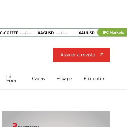
C-COFFEE
---
/
---
XAGUSD
---
/
---
XAUUSD
---
/
---
&B
Assinar a revista
j
Lá
Capas
Eskape
Edicenter
Fora