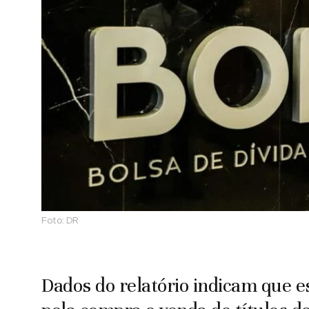
Foto:
DR
Dados do relatório indicam que e