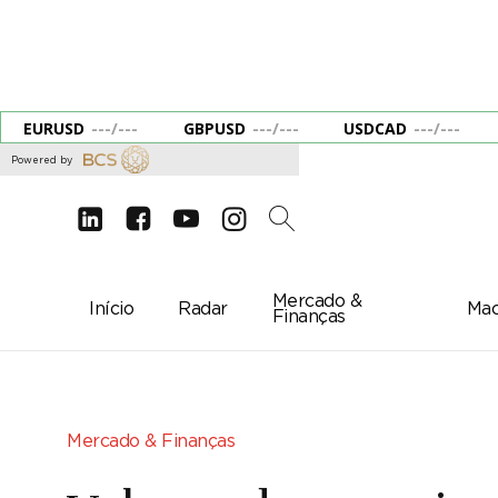
EURUSD
---
/
---
GBPUSD
---
/
---
USDCAD
---
/
---
Powered by
d
e
g
c
2
Mercado &
Início
Radar
Mac
Finanças
Mercado & Finanças