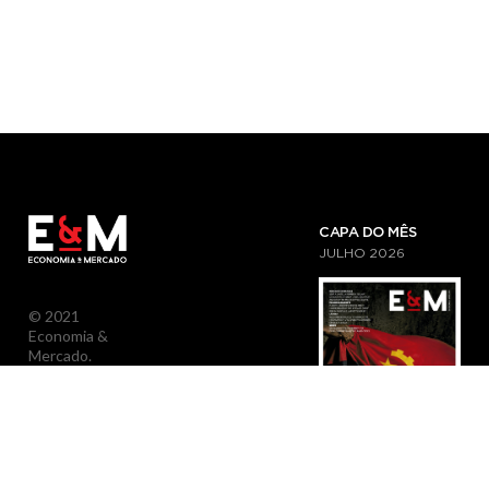
CAPA DO MÊS
JULHO
2026
© 2021
Economia &
Mercado.
Todos os
Direitos
Reservados.