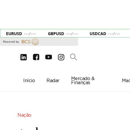
EURUSD
---
/
---
GBPUSD
---
/
---
USDCAD
---
/
---
Powered by
d
e
g
c
2
Mercado &
Início
Radar
Mac
Finanças
Nação