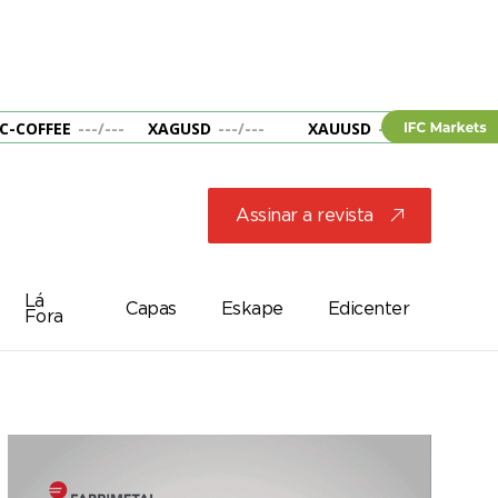
C-COFFEE
---
/
---
XAGUSD
---
/
---
XAUUSD
---
/
---
&B
Assinar a revista
j
Lá
Capas
Eskape
Edicenter
Fora