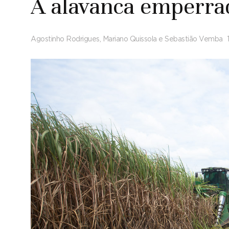
A alavanca emperra
Agostinho Rodrigues, Mariano Quissola e Sebastião Vemba