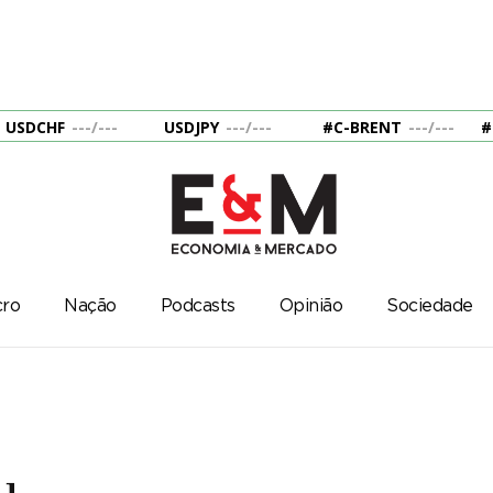
USDCHF
---
/
---
USDJPY
---
/
---
#C-BRENT
---
/
---
#
ro
Nação
Podcasts
Opinião
Sociedade