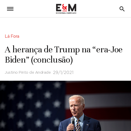
5
Lá Fora
A herança de Trump na “era-Joe
Biden” (conclusão)
Justino Pinto de Andrade
29/1/2021