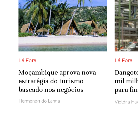
Lá Fora
Lá Fora
Moçambique aprova nova
Dangote
estratégia do turismo
mil mi
baseado nos negócios
para fi
refinar
Hermenegildo Langa
Victória Mav