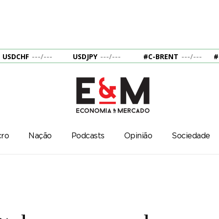
USDCHF
---
/
---
USDJPY
---
/
---
#C-BRENT
---
/
---
#
ro
Nação
Podcasts
Opinião
Sociedade