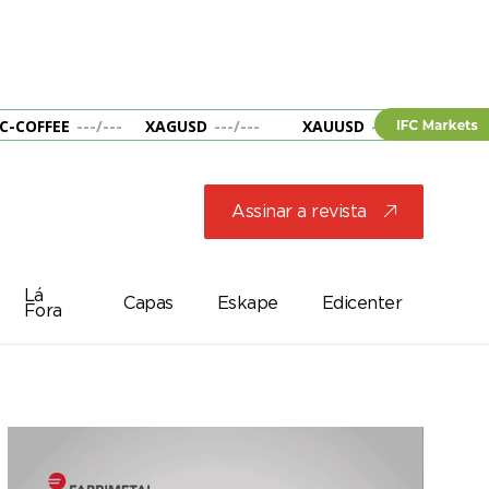
C-COFFEE
---
/
---
XAGUSD
---
/
---
XAUUSD
---
/
---
&B
Assinar a revista
j
Lá
Capas
Eskape
Edicenter
Fora