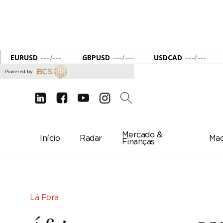
EURUSD
---
/
---
GBPUSD
---
/
---
USDCAD
---
/
---
Powered by
d
e
g
c
2
Mercado &
Início
Radar
Mac
Finanças
Lá Fora