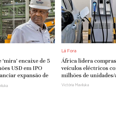
Lá Fora
 ‘mira’ encaixe de 5
África lidera compras
lhões USD em IPO
veículos eléctricos c
nanciar expansão de
milhões de unidades/
ia
Victória Maviluka
iluka