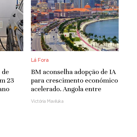
Lá Fora
 de
BM aconselha adopção de IA
om 23
para crescimento económico
ano
acelerado. Angola entre
países com pior desempenho
Victória Maviluka