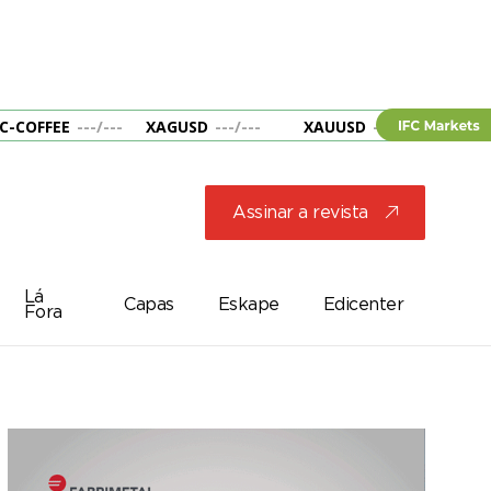
C-COFFEE
---
/
---
XAGUSD
---
/
---
XAUUSD
---
/
---
&B
Assinar a revista
j
Lá
Capas
Eskape
Edicenter
Fora