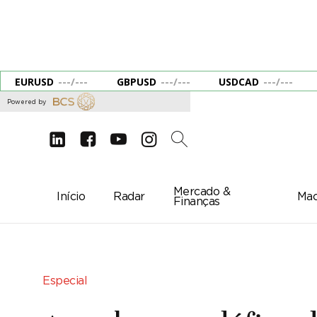
EURUSD
---
/
---
GBPUSD
---
/
---
USDCAD
---
/
---
Powered by
d
e
g
c
2
Mercado &
Início
Radar
Mac
Finanças
Especial