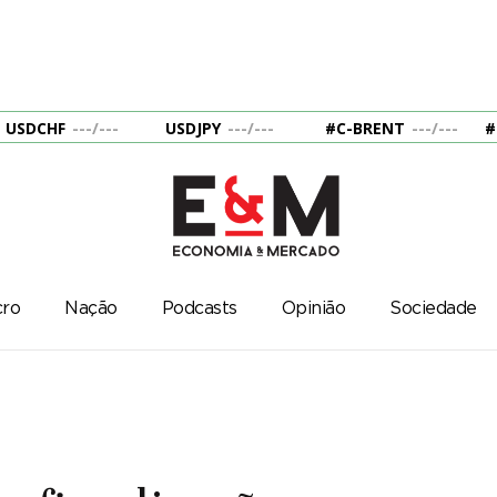
USDCHF
---
/
---
USDJPY
---
/
---
#C-BRENT
---
/
---
#
ro
Nação
Podcasts
Opinião
Sociedade