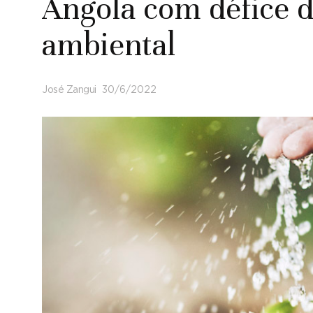
Angola com défice d
ambiental
José Zangui
30/6/2022