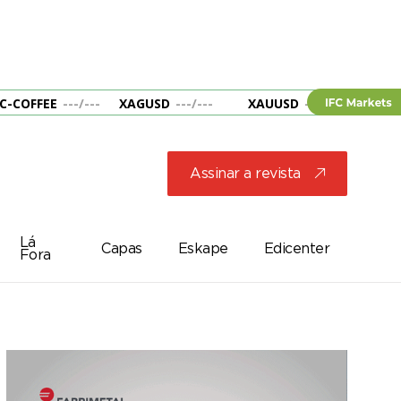
C-COFFEE
---
/
---
XAGUSD
---
/
---
XAUUSD
---
/
---
&B
Assinar a revista
j
Lá
Capas
Eskape
Edicenter
Fora