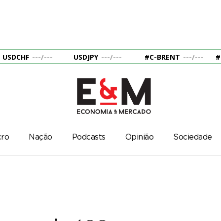
USDCHF
---
/
---
USDJPY
---
/
---
#C-BRENT
---
/
---
#
ro
Nação
Podcasts
Opinião
Sociedade