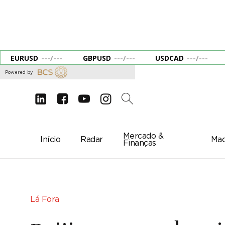
EURUSD
---
/
---
GBPUSD
---
/
---
USDCAD
---
/
---
Powered by
d
e
g
c
2
Mercado &
Início
Radar
Mac
Finanças
Lá Fora