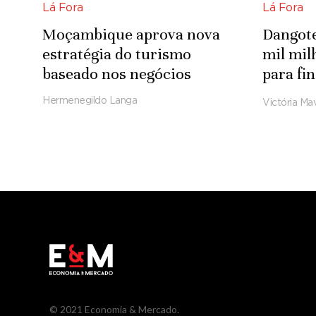
Lá Fora
Lá Fora
Moçambique aprova nova
Dangote
estratégia do turismo
mil mi
baseado nos negócios
para fi
refinar
Hermenegildo Langa
Victória Mav
© 2021 Economia & Mercado.