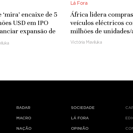
Lá Fora
 ‘mira’ encaixe de 5
África lidera compras
lhões USD em IPO
veículos eléctricos c
nanciar expansão de
milhões de unidades/
ia
Victória Maviluka
iluka
RADAR
SOCIEDADE
CA
MACRO
LÁ FORA
ED
NAÇÃO
OPINIÃO
CO