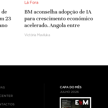
Lá Fora
 de
BM aconselha adopção de IA
om 23
para crescimento económico
ano
acelerado. Angola entre
países com pior desempenho
Victória Maviluka
CAPA DO MÊS
PAS
JULHO
2026
ICENTER
NTACTOS