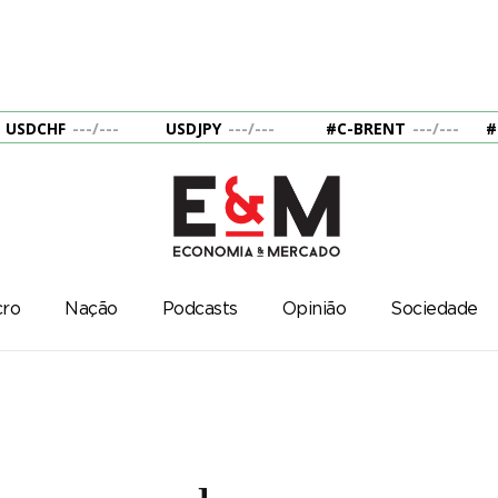
USDCHF
---
/
---
USDJPY
---
/
---
#C-BRENT
---
/
---
#
ro
Nação
Podcasts
Opinião
Sociedade