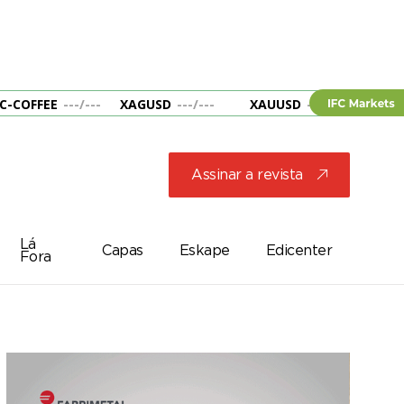
C-COFFEE
---
/
---
XAGUSD
---
/
---
XAUUSD
---
/
---
&B
Assinar a revista
j
Lá
Capas
Eskape
Edicenter
Fora