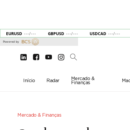
EURUSD
---
/
---
GBPUSD
---
/
---
USDCAD
---
/
---
Powered by
d
e
g
c
2
Mercado &
Início
Radar
Mac
Finanças
Mercado & Finanças