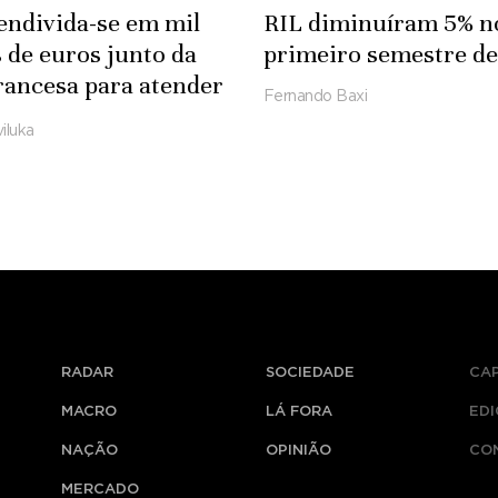
endivida-se em mil
RIL diminuíram 5% n
 de euros junto da
primeiro semestre d
rancesa para atender
Fernando Baxi
iluka
RADAR
SOCIEDADE
CA
MACRO
LÁ FORA
ED
NAÇÃO
OPINIÃO
CO
MERCADO