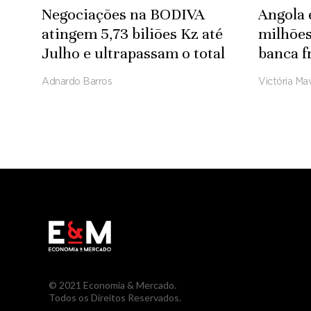
Negociações na BODIVA
Angola 
atingem 5,73 biliões Kz até
milhões
Julho e ultrapassam o total
banca f
do exercício de 2025
ao PIP
Adnardo Barros
Victória Mav
© 2021 Economia & Mercado.
Todos os Direitos Reservados.