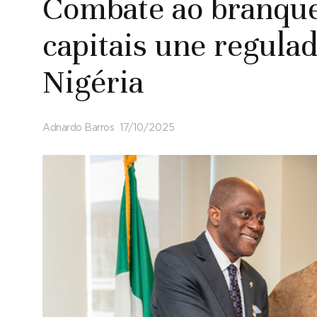
Combate ao branqu
capitais une regula
Nigéria
Adnardo Barros
17/10/2025