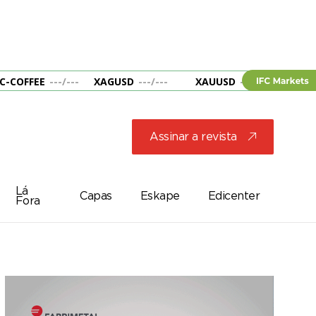
C-COFFEE
---
/
---
XAGUSD
---
/
---
XAUUSD
---
/
---
&B
Assinar a revista
j
Lá
Capas
Eskape
Edicenter
Fora