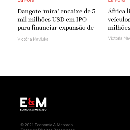
Lá Fora
Lá Fora
Dangote ‘mira’ encaixe de 5
África 
mil milhões USD em IPO
veículo
para financiar expansão de
milhões
refinaria
Victória Mav
Victória Maviluka
© 2021 Economia & Mercado.
Todos os Direitos Reservados.