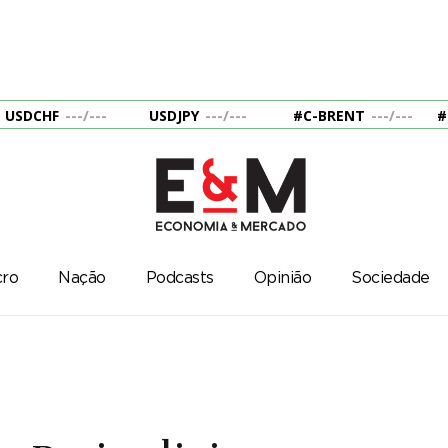
USDCHF
---
/
---
USDJPY
---
/
---
#C-BRENT
---
/
---
#
ro
Nação
Podcasts
Opinião
Sociedade