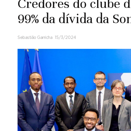
Credores do clube d
99% da dívida da So
Sebastião Garricha
15/3/2024