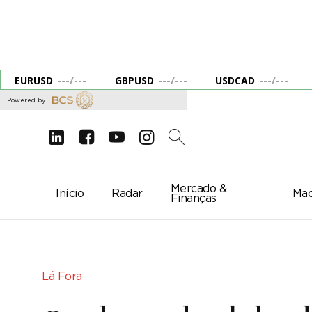
EURUSD
---
/
---
GBPUSD
---
/
---
USDCAD
---
/
---
Powered by
d
e
g
c
2
Mercado &
Início
Radar
Mac
Finanças
Lá Fora