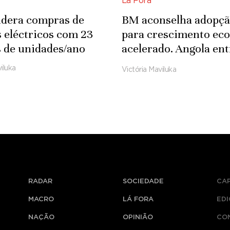
Lá Fora
lidera compras de
BM aconselha adopçã
s eléctricos com 23
para crescimento ec
 de unidades/ano
acelerado. Angola ent
países com pior des
iluka
Victória Maviluka
RADAR
SOCIEDADE
CA
MACRO
LÁ FORA
ED
NAÇÃO
OPINIÃO
CO