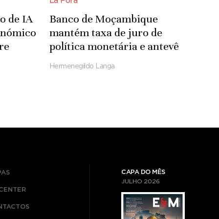
Lá Fora
o de IA
Banco de Moçambique
onómico
mantém taxa de juro de
re
política monetária e antevê
empenho
aumento do custo de vida
Hermenegildo Langa
CAPA DO MÊS
PAS
JULHO
2026
ICENTER
NTACTOS