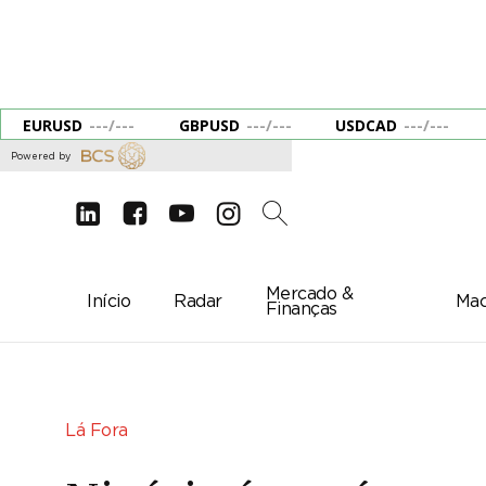
EURUSD
---
/
---
GBPUSD
---
/
---
USDCAD
---
/
---
Powered by
d
e
g
c
2
Mercado &
Início
Radar
Mac
Finanças
Lá Fora