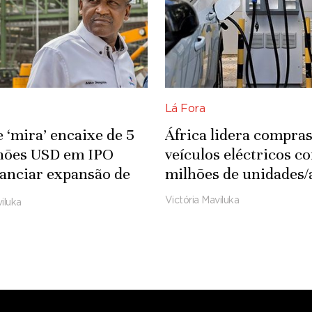
Lá Fora
 ‘mira’ encaixe de 5
África lidera compras
lhões USD em IPO
veículos eléctricos c
nanciar expansão de
milhões de unidades/
ia
Victória Maviluka
iluka