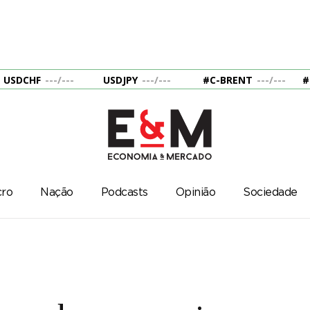
USDCHF
---
/
---
USDJPY
---
/
---
#C-BRENT
---
/
---
#
ro
Nação
Podcasts
Opinião
Sociedade