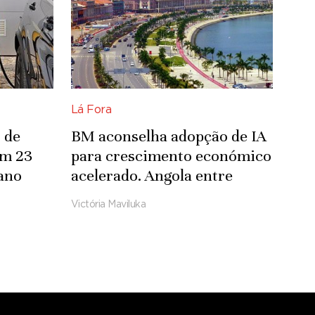
Lá Fora
 de
BM aconselha adopção de IA
om 23
para crescimento económico
ano
acelerado. Angola entre
países com pior desempenho
Victória Maviluka