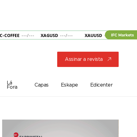
C-COFFEE
---
/
---
XAGUSD
---
/
---
XAUUSD
---
/
---
&B
Assinar a revista
j
Lá
Capas
Eskape
Edicenter
Fora