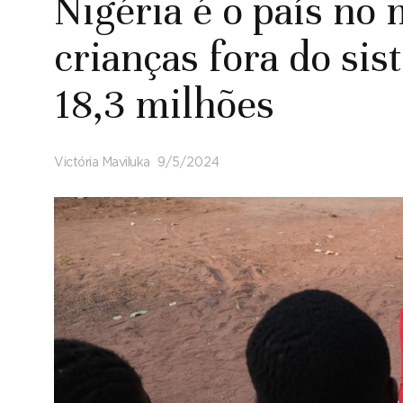
Nigéria é o país n
crianças fora do sis
18,3 milhões
Victória Maviluka
9/5/2024