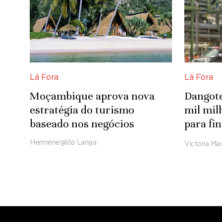
Lá Fora
Lá Fora
Moçambique aprova nova
Dangote
estratégia do turismo
mil mi
baseado nos negócios
para fi
refinar
Hermenegildo Langa
Victória Mav