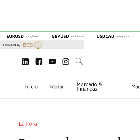
EURUSD
---
/
---
GBPUSD
---
/
---
USDCAD
---
/
---
Powered by
d
e
g
c
2
Mercado &
Início
Radar
Mac
Finanças
Lá Fora