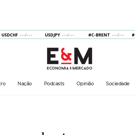
USDCHF
---
/
---
USDJPY
---
/
---
#C-BRENT
---
/
---
#
ro
Nação
Podcasts
Opinião
Sociedade