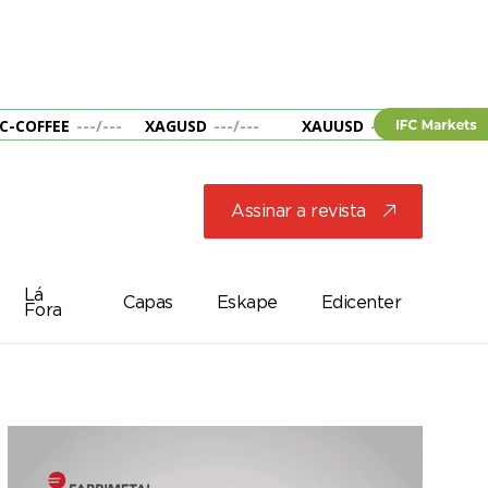
C-COFFEE
---
/
---
XAGUSD
---
/
---
XAUUSD
---
/
---
&B
Assinar a revista
j
Lá
Capas
Eskape
Edicenter
Fora