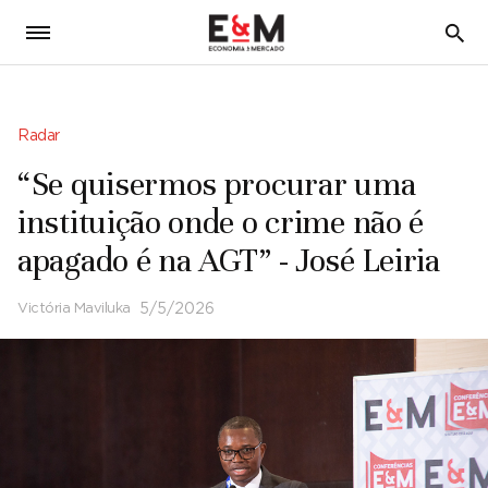
5
Radar
“Se quisermos procurar uma
instituição onde o crime não é
apagado é na AGT” - José Leiria
Victória Maviluka
5/5/2026