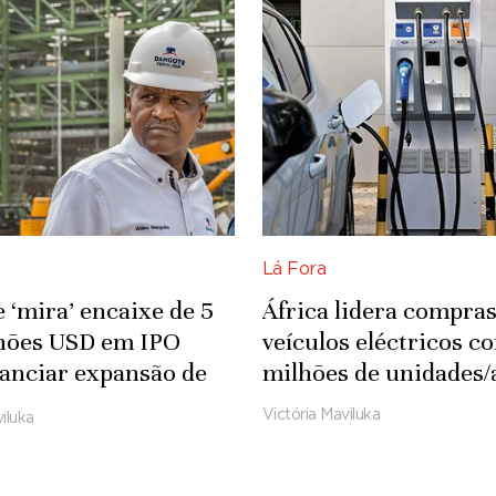
Lá Fora
 ‘mira’ encaixe de 5
África lidera compras
lhões USD em IPO
veículos eléctricos c
nanciar expansão de
milhões de unidades/
ia
Victória Maviluka
iluka