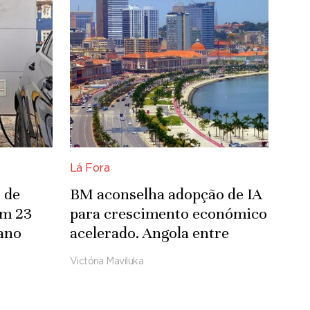
Lá Fora
 de
BM aconselha adopção de IA
om 23
para crescimento económico
ano
acelerado. Angola entre
países com pior desempenho
Victória Maviluka