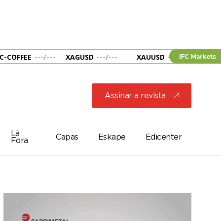
C-COFFEE
---
/
---
XAGUSD
---
/
---
XAUUSD
---
/
---
&B
Assinar a revista
j
Lá
Capas
Eskape
Edicenter
Fora