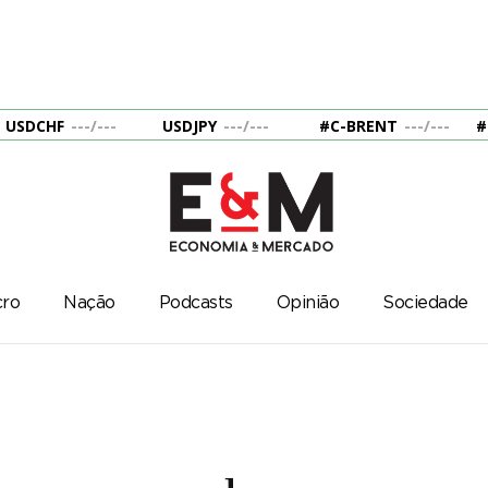
USDCHF
---
/
---
USDJPY
---
/
---
#C-BRENT
---
/
---
#
ro
Nação
Podcasts
Opinião
Sociedade