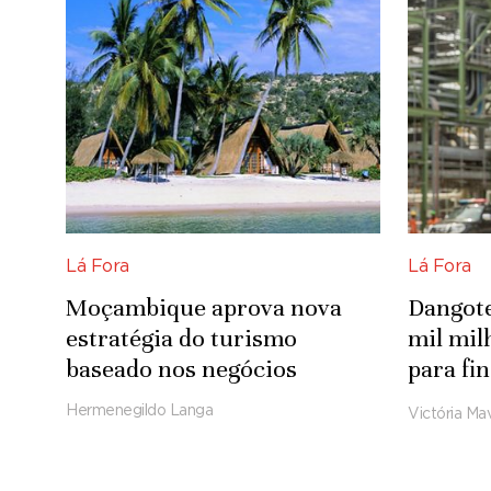
Lá Fora
Lá Fora
Moçambique aprova nova
Dangote
estratégia do turismo
mil mi
baseado nos negócios
para fi
refinar
Hermenegildo Langa
Victória Mav