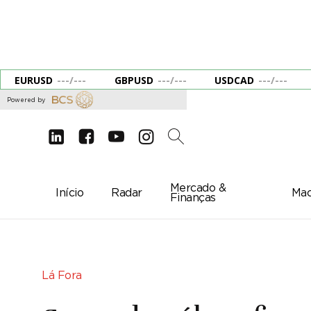
EURUSD
---
/
---
GBPUSD
---
/
---
USDCAD
---
/
---
Powered by
d
e
g
c
2
Mercado &
Início
Radar
Mac
Finanças
Lá Fora