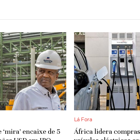
Lá Fora
 ‘mira’ encaixe de 5
África lidera compras