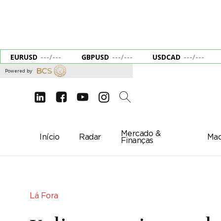
EURUSD
---
/
---
GBPUSD
---
/
---
USDCAD
---
/
---
Powered by
d
e
g
c
2
Mercado &
Início
Radar
Mac
Finanças
Lá Fora