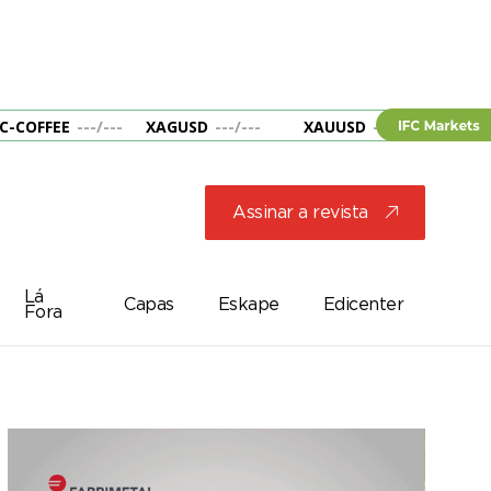
C-COFFEE
---
/
---
XAGUSD
---
/
---
XAUUSD
---
/
---
&B
Assinar a revista
j
Lá
Capas
Eskape
Edicenter
Fora