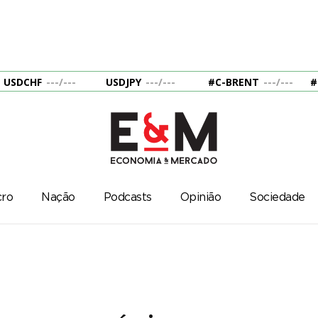
USDCHF
---
/
---
USDJPY
---
/
---
#C-BRENT
---
/
---
#
ro
Nação
Podcasts
Opinião
Sociedade