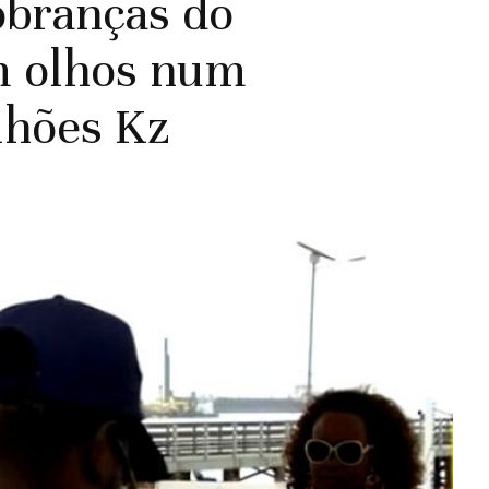
obranças do
m olhos num
lhões Kz