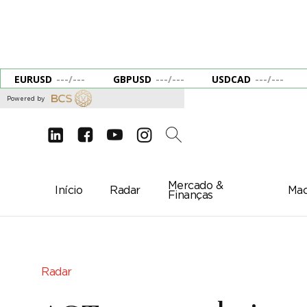
EURUSD
---
/
---
GBPUSD
---
/
---
USDCAD
---
/
---
Powered by
d
e
g
c
2
Mercado &
Início
Radar
Mac
Finanças
Radar