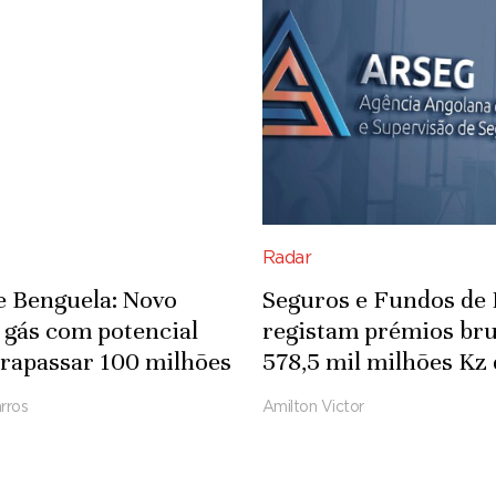
Radar
e Benguela: Novo
Seguros e Fundos de
 gás com potencial
registam prémios bru
trapassar 100 milhões
578,5 mil milhões Kz
cúbicos por dia
2025
rros
Amilton Victor