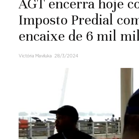
AGT encerra hoje c
Imposto Predial co
encaixe de 6 mil mi
Victória Maviluka
28/3/2024