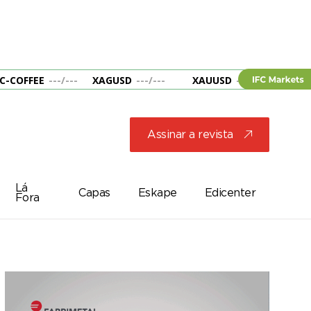
C-COFFEE
---
/
---
XAGUSD
---
/
---
XAUUSD
---
/
---
&B
Assinar a revista
j
Lá
Capas
Eskape
Edicenter
Fora