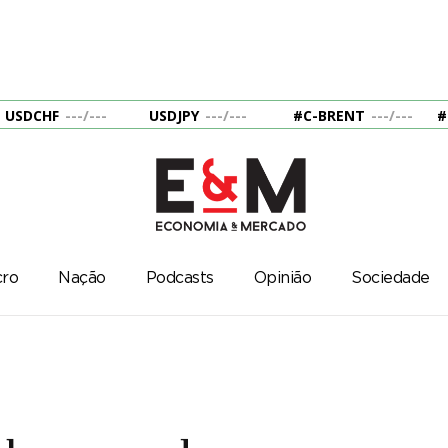
USDCHF
---
/
---
USDJPY
---
/
---
#C-BRENT
---
/
---
#
ro
Nação
Podcasts
Opinião
Sociedade