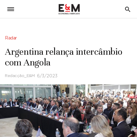
5
Radar
Argentina relança intercâmbio
com Angola
Redacção_E&M
6/3/2023