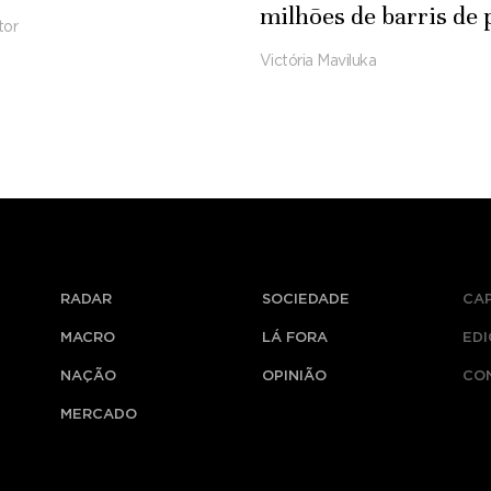
milhões de barris de 
tor
em concessão
Victória Maviluka
transfronteiriça
RADAR
SOCIEDADE
CA
MACRO
LÁ FORA
ED
NAÇÃO
OPINIÃO
CO
MERCADO