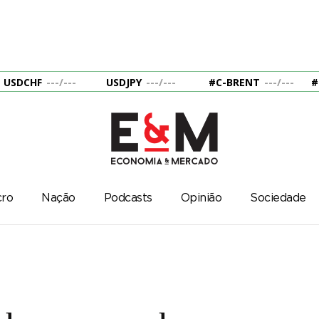
USDCHF
---
/
---
USDJPY
---
/
---
#C-BRENT
---
/
---
#
ro
Nação
Podcasts
Opinião
Sociedade