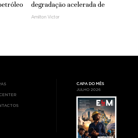
petróleo
degradação acelerada de
ecossistemas
Amilton Victor
CAPA DO MÊS
PAS
JULHO
2026
ICENTER
NTACTOS