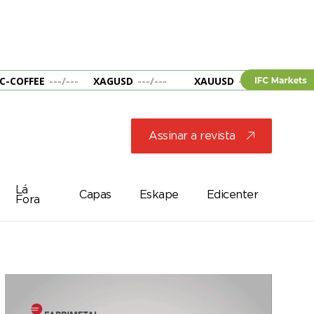
C-COFFEE
---
/
---
XAGUSD
---
/
---
XAUUSD
---
/
---
&B
Assinar a revista
j
Lá
Capas
Eskape
Edicenter
Fora