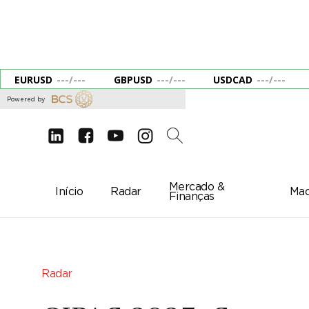
EURUSD
---
/
---
GBPUSD
---
/
---
USDCAD
---
/
---
Powered by
d
e
g
c
2
Mercado &
Início
Radar
Mac
Finanças
Radar