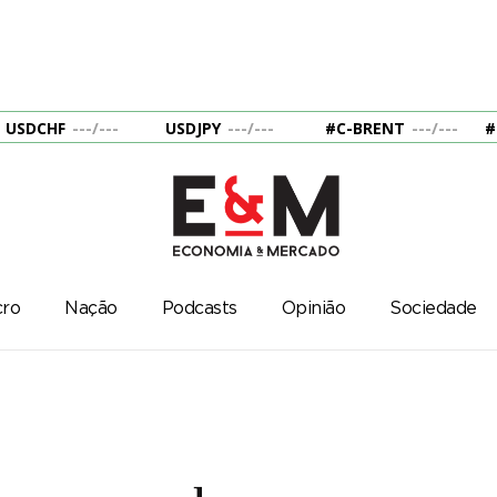
USDCHF
---
/
---
USDJPY
---
/
---
#C-BRENT
---
/
---
#
ro
Nação
Podcasts
Opinião
Sociedade