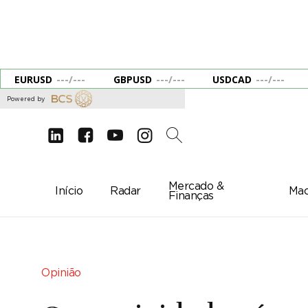
EURUSD
---
/
---
GBPUSD
---
/
---
USDCAD
---
/
---
Powered by
d
e
g
c
2
Mercado &
Início
Radar
Mac
Finanças
Opinião