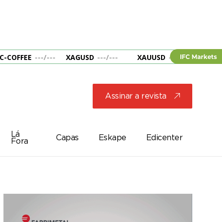
C-COFFEE
---
/
---
XAGUSD
---
/
---
XAUUSD
---
/
---
&B
Assinar a revista
j
Lá
Capas
Eskape
Edicenter
Fora