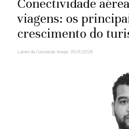
Conectividade aérea
viagens: os principa
crescimento do tur
Lukeni da Conceição Araújo
30/6/2026