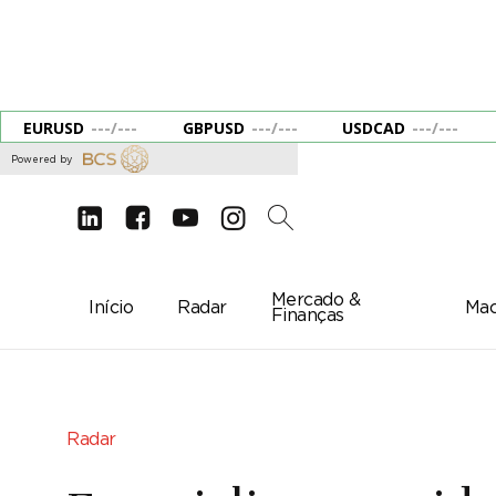
EURUSD
---
/
---
GBPUSD
---
/
---
USDCAD
---
/
---
Powered by
d
e
g
c
2
Mercado &
Início
Radar
Mac
Finanças
Radar