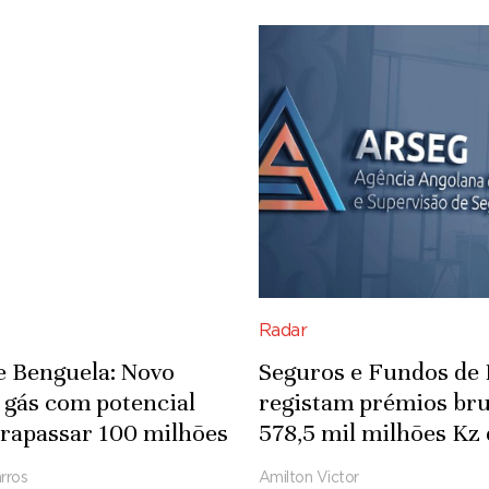
Radar
e Benguela: Novo
Seguros e Fundos de
 gás com potencial
registam prémios bru
trapassar 100 milhões
578,5 mil milhões Kz
cúbicos por dia
2025
rros
Amilton Victor