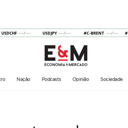
USDCHF
---
/
---
USDJPY
---
/
---
#C-BRENT
---
/
---
#
ro
Nação
Podcasts
Opinião
Sociedade