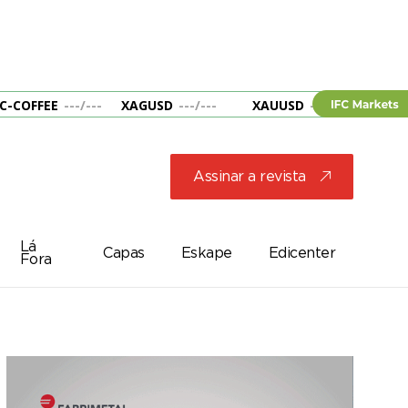
C-COFFEE
---
/
---
XAGUSD
---
/
---
XAUUSD
---
/
---
&B
Assinar a revista
j
Lá
Capas
Eskape
Edicenter
Fora