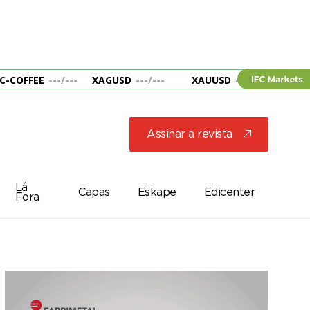
C-COFFEE
---
/
---
XAGUSD
---
/
---
XAUUSD
---
/
---
&B
Assinar a revista
j
Lá
Capas
Eskape
Edicenter
Fora