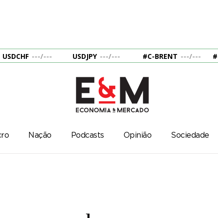
USDCHF
---
/
---
USDJPY
---
/
---
#C-BRENT
---
/
---
#
ro
Nação
Podcasts
Opinião
Sociedade