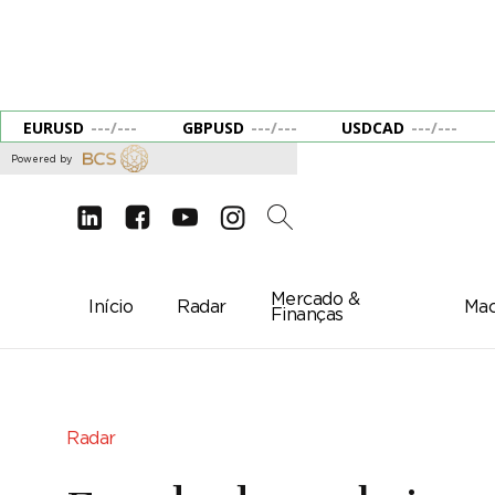
EURUSD
---
/
---
GBPUSD
---
/
---
USDCAD
---
/
---
Powered by
d
e
g
c
2
Mercado &
Início
Radar
Mac
Finanças
Radar