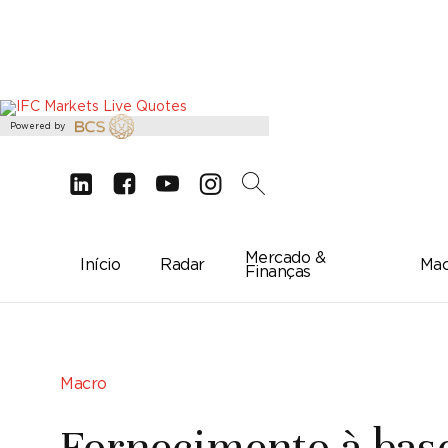
Powered by
d
e
g
c
2
Mercado &
Início
Radar
Mac
Finanças
Macro
Fornecimento à base