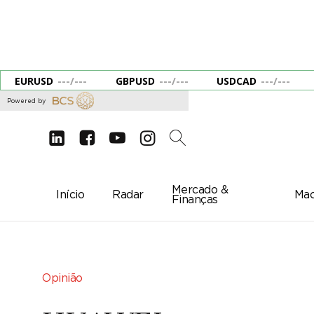
EURUSD
---
/
---
GBPUSD
---
/
---
USDCAD
---
/
---
Powered by
d
e
g
c
2
Mercado &
Início
Radar
Mac
Finanças
Opinião