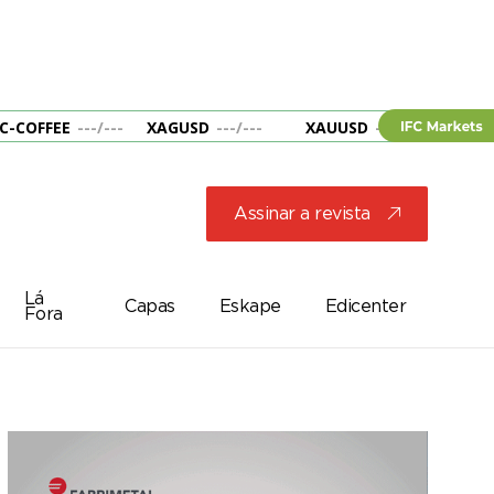
C-COFFEE
---
/
---
XAGUSD
---
/
---
XAUUSD
---
/
---
&B
Assinar a revista
j
Lá
Capas
Eskape
Edicenter
Fora