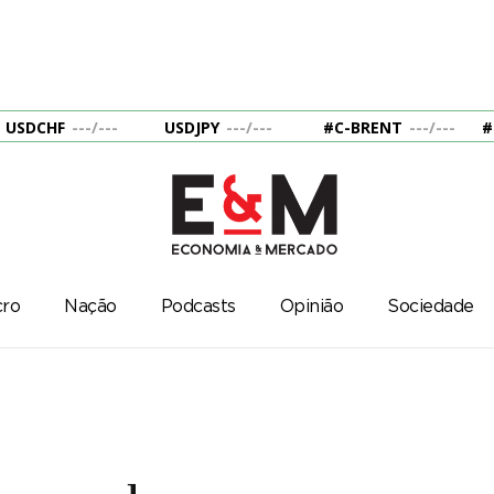
USDCHF
---
/
---
USDJPY
---
/
---
#C-BRENT
---
/
---
#
ro
Nação
Podcasts
Opinião
Sociedade