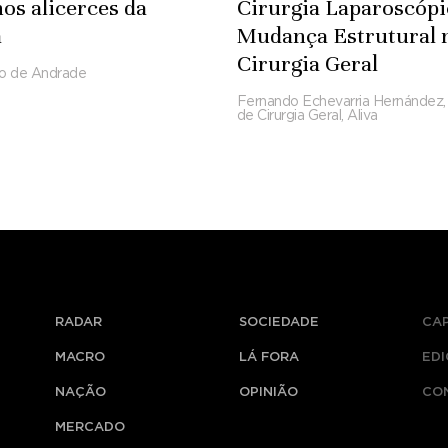
nos alicerces da
Cirurgia Laparoscóp
a
Mudança Estrutural 
Cirurgia Geral
to de Andrade
Fernando Echevarria Hernández,
de Cirurgia Geral, Aliva
RADAR
SOCIEDADE
CA
MACRO
LÁ FORA
ED
NAÇÃO
OPINIÃO
CO
MERCADO