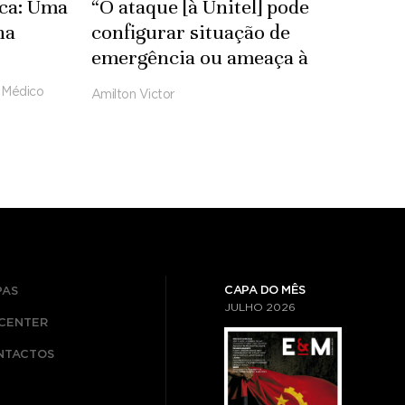
ica: Uma
“O ataque [à Unitel] pode
na
configurar situação de
emergência ou ameaça à
segurança nacional” - jurista
 Médico
Amilton Victor
Lázaro Sebastião
CAPA DO MÊS
PAS
JULHO
2026
ICENTER
NTACTOS