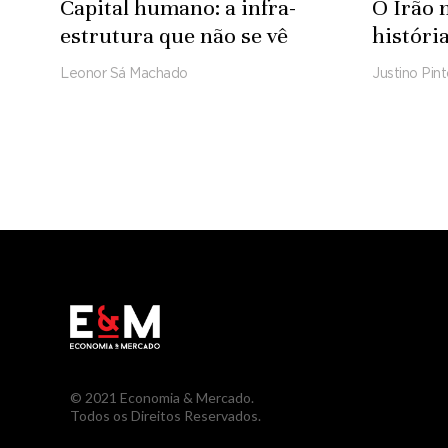
Capital humano: a infra-
O Irão 
estrutura que não se vê
históri
Leonor Sá Machado
Justino Pin
© 2021 Economia & Mercado.
Todos os Direitos Reservados.