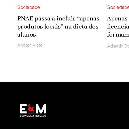
Sociedade
Sociedad
PNAE passa a incluir “apenas
Apenas 
produtos locais” na dieta dos
licenci
alunos
formam-
Tecnoló
Amilton Victor
Adnardo Ba
Engenh