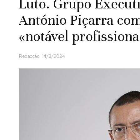
Luto. Grupo Execut
António Piçarra com
«notável profission
Redacção
14/2/2024