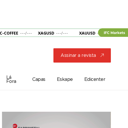
C-COFFEE
---
/
---
XAGUSD
---
/
---
XAUUSD
---
/
---
&B
Assinar a revista
j
Lá
Capas
Eskape
Edicenter
Fora