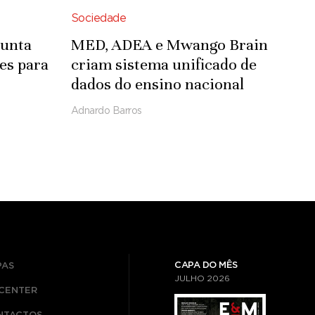
Sociedade
junta
MED, ADEA e Mwango Brain
es para
criam sistema unificado de
dados do ensino nacional
re
Adnardo Barros
CAPA DO MÊS
PAS
JULHO
2026
ICENTER