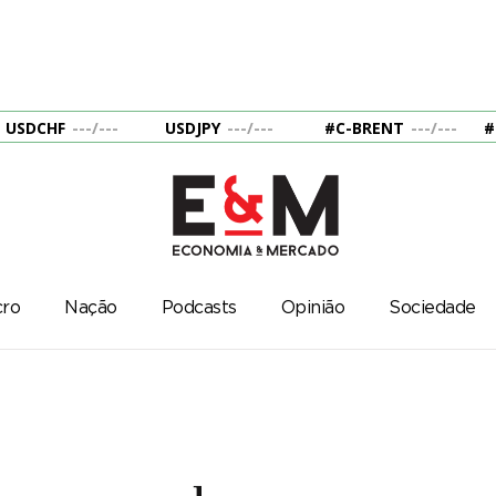
USDCHF
---
/
---
USDJPY
---
/
---
#C-BRENT
---
/
---
#
ro
Nação
Podcasts
Opinião
Sociedade