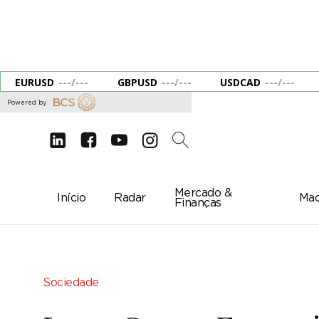
EURUSD
---
/
---
GBPUSD
---
/
---
USDCAD
---
/
---
Powered by
d
e
g
c
2
Mercado &
Início
Radar
Mac
Finanças
Sociedade