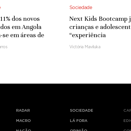
e
Sociedade
11% dos novos
Next Kids Bootcamp 
ados em Angola
crianças e adolescent
se em áreas de
“experiência
gicas e de
transformadora” sob
rros
Victória Maviluka
aria
ciência e criatividade
RADAR
SOCIEDADE
CA
MACRO
LÁ FORA
ED