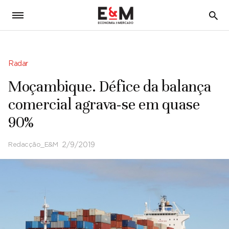
5
Radar
Moçambique. Défice da balança
comercial agrava-se em quase
90%
Redacção_E&M
2/9/2019