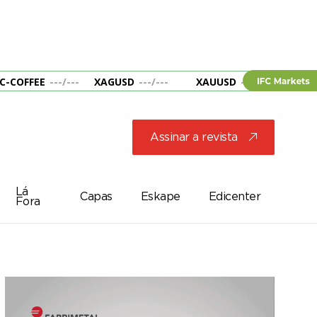
C-COFFEE
---
/
---
XAGUSD
---
/
---
XAUUSD
---
/
---
&B
Assinar a revista
j
Lá
Capas
Eskape
Edicenter
Fora