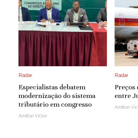
Radar
Radar
Especialistas debatem
Preços 
modernização do sistema
entre J
tributário em congresso
Amilton Vic
Amilton Victor