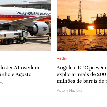
Radar
do Jet A1 oscilam
Angola e RDC prevêe
unho e Agosto
explorar mais de 200
milhões de barris de 
tor
em concessão
Victória Maviluka
transfronteiriça