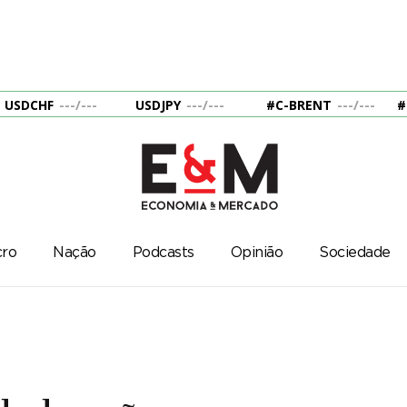
USDCHF
---
/
---
USDJPY
---
/
---
#C-BRENT
---
/
---
#
ro
Nação
Podcasts
Opinião
Sociedade