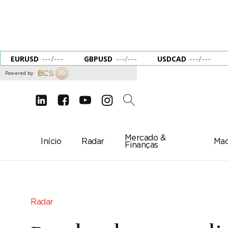
EURUSD
---
/
---
GBPUSD
---
/
---
USDCAD
---
/
---
Powered by
d
e
g
c
2
Mercado &
Início
Radar
Mac
Finanças
Radar