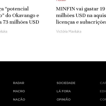
ça “potencial
MINFIN vai gastar 19
co” do Okavango e
milhões USD na aquis
a 73 milhões USD
licenças e subscriçõe
fra-estruturas
Microsoft
iluka
Victória Maviluka
das
RADAR
SOCIEDADE
CA
MACRO
LÁ FORA
ED
NAÇÃO
OPINIÃO
CO