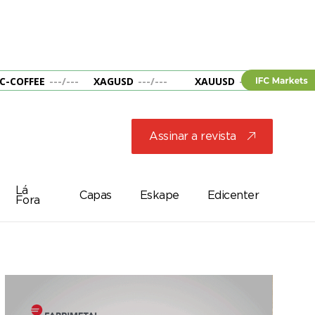
C-COFFEE
---
/
---
XAGUSD
---
/
---
XAUUSD
---
/
---
&B
Assinar a revista
j
Lá
Capas
Eskape
Edicenter
Fora