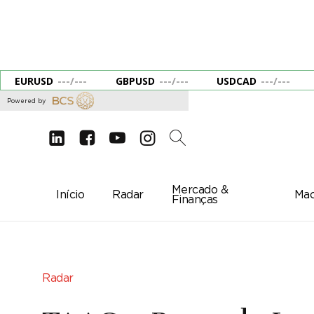
EURUSD
---
/
---
GBPUSD
---
/
---
USDCAD
---
/
---
Powered by
d
e
g
c
2
Mercado &
Início
Radar
Mac
Finanças
Radar