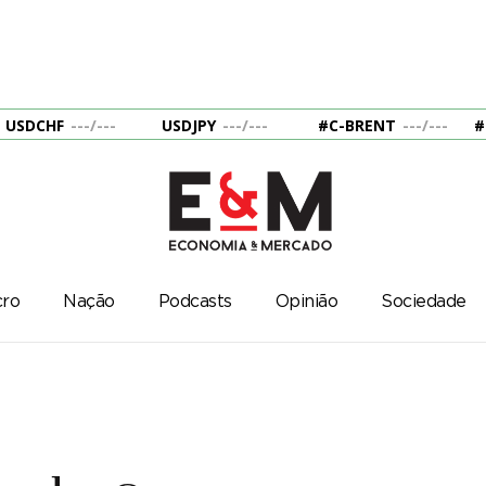
USDCHF
---
/
---
USDJPY
---
/
---
#C-BRENT
---
/
---
#
ro
Nação
Podcasts
Opinião
Sociedade