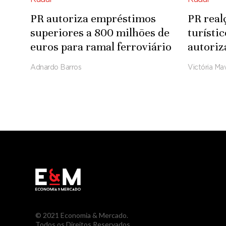
PR autoriza empréstimos
PR real
superiores a 800 milhões de
turísti
euros para ramal ferroviário
autoriz
Luena-Saurimo
para in
Adnardo Barros
Victória Mav
Integra
© 2021 Economia & Mercado.
Todos os Direitos Reservados.