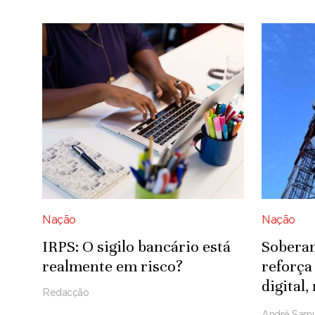
Nação
Nação
IRPS: O sigilo bancário está
Soberan
realmente em risco?
reforça
digital
Redacção
persis