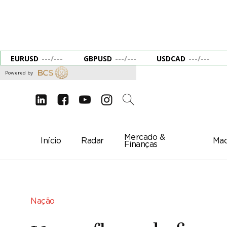
EURUSD
---
/
---
GBPUSD
---
/
---
USDCAD
---
/
---
Powered by
d
e
g
c
2
Mercado &
Início
Radar
Mac
Finanças
Nação