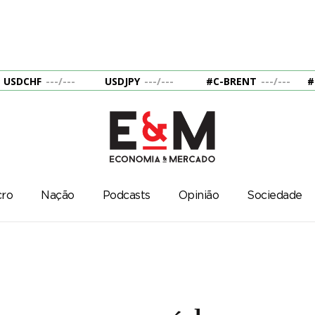
USDCHF
---
/
---
USDJPY
---
/
---
#C-BRENT
---
/
---
#
ro
Nação
Podcasts
Opinião
Sociedade