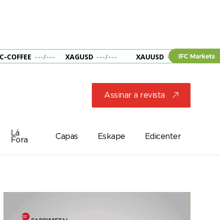
C-COFFEE
---
/
---
XAGUSD
---
/
---
XAUUSD
---
/
---
&B
Assinar a revista
j
Lá
Capas
Eskape
Edicenter
Fora