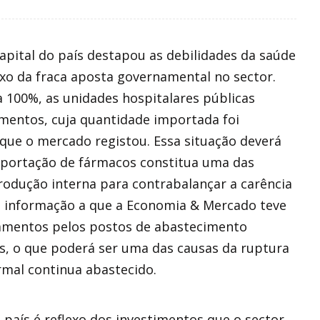
apital do país destapou as debilidades da saúde
exo da fraca aposta governamental no sector.
100%, as unidades hospitalares públicas
mentos, cuja quantidade importada foi
que o mercado registou. Essa situação deverá
portação de fármacos constitua uma das
rodução interna para contrabalançar a carência
m informação a que a Economia & Mercado teve
camentos pelos postos de abastecimento
os, o que poderá ser uma das causas da ruptura
rmal continua abastecido.
 país é reflexo dos investimentos que o sector