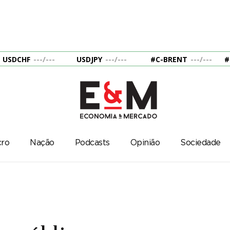
USDCHF
---
/
---
USDJPY
---
/
---
#C-BRENT
---
/
---
#
ro
Nação
Podcasts
Opinião
Sociedade