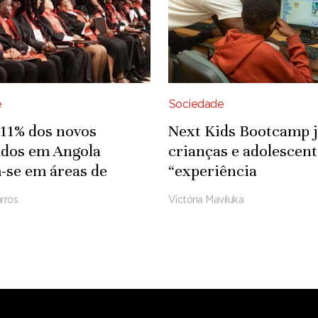
e
Sociedade
11% dos novos
Next Kids Bootcamp 
ados em Angola
crianças e adolescent
se em áreas de
“experiência
gicas e de
transformadora” sob
rros
Victória Maviluka
aria
ciência e criatividade