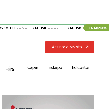
C-COFFEE
---
/
---
XAGUSD
---
/
---
XAUUSD
---
/
---
&B
Assinar a revista
j
Lá
Capas
Eskape
Edicenter
Fora