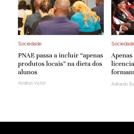
Sociedade
Sociedad
PNAE passa a incluir “apenas
Apenas 
produtos locais” na dieta dos
licenci
alunos
formam-
Tecnoló
Amilton Victor
Adnardo Ba
Engenh