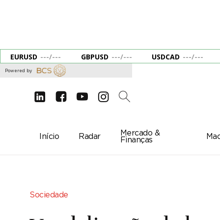
EURUSD
---
/
---
GBPUSD
---
/
---
USDCAD
---
/
---
Powered by
d
e
g
c
2
Mercado &
Início
Radar
Mac
Finanças
Sociedade