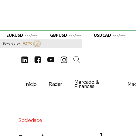
EURUSD
---
/
---
GBPUSD
---
/
---
USDCAD
---
/
---
Powered by
d
e
g
c
2
Mercado &
Início
Radar
Mac
Finanças
Sociedade