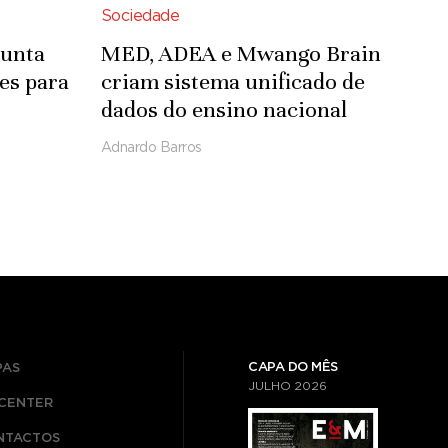
Sociedade
junta
MED, ADEA e Mwango Brain
es para
criam sistema unificado de
dados do ensino nacional
re
Adnardo Barros
CAPA DO MÊS
PAS
JULHO
2026
ICENTER
NTACTOS