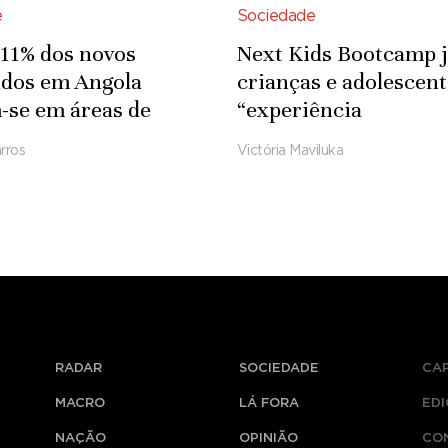
e
Sociedade
11% dos novos
Next Kids Bootcamp 
ados em Angola
crianças e adolescent
se em áreas de
“experiência
gicas e de
transformadora” sob
rros
Victória Maviluka
aria
ciência e criatividade
RADAR
SOCIEDADE
CA
MACRO
LÁ FORA
ED
NAÇÃO
OPINIÃO
CO