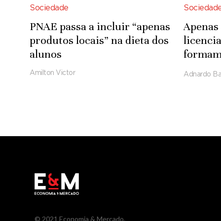
Sociedade
Sociedad
PNAE passa a incluir “apenas
Apenas 
produtos locais” na dieta dos
licenci
alunos
formam-
Tecnoló
Amilton Victor
Adnardo Ba
Engenh
© 2021 Economia & Mercado.