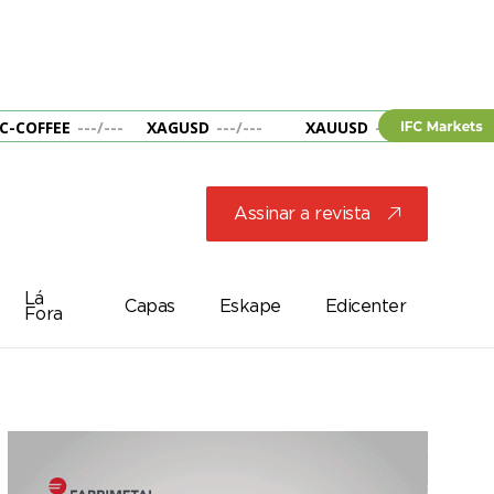
C-COFFEE
---
/
---
XAGUSD
---
/
---
XAUUSD
---
/
---
&B
Assinar a revista
j
Lá
Capas
Eskape
Edicenter
Fora