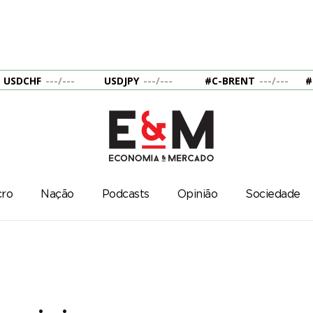
USDCHF
---
/
---
USDJPY
---
/
---
#C-BRENT
---
/
---
#
ro
Nação
Podcasts
Opinião
Sociedade