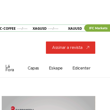
C-COFFEE
---
/
---
XAGUSD
---
/
---
XAUUSD
---
/
---
&B
Assinar a revista
j
Lá
Capas
Eskape
Edicenter
Fora