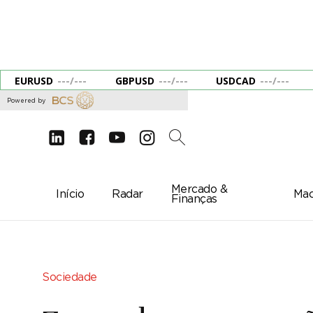
EURUSD
---
/
---
GBPUSD
---
/
---
USDCAD
---
/
---
Powered by
d
e
g
c
2
Mercado &
Início
Radar
Mac
Finanças
Sociedade