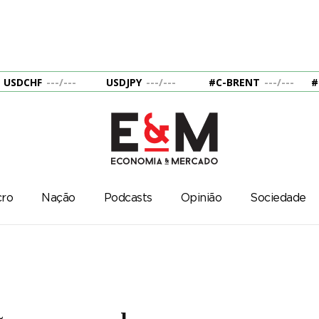
USDCHF
---
/
---
USDJPY
---
/
---
#C-BRENT
---
/
---
#
ro
Nação
Podcasts
Opinião
Sociedade