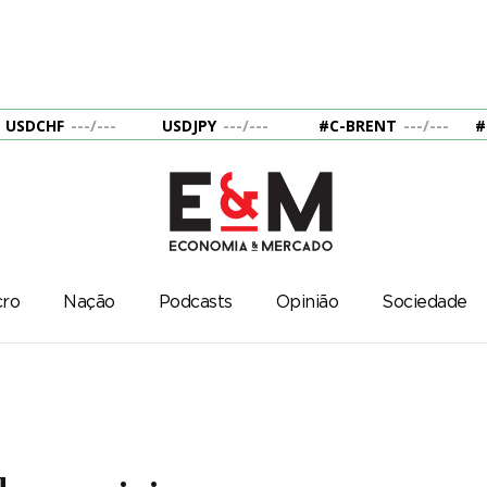
USDCHF
---
/
---
USDJPY
---
/
---
#C-BRENT
---
/
---
#
ro
Nação
Podcasts
Opinião
Sociedade