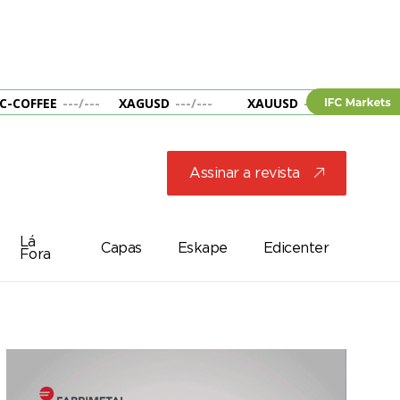
C-COFFEE
---
/
---
XAGUSD
---
/
---
XAUUSD
---
/
---
&B
Assinar a revista
j
Lá
Capas
Eskape
Edicenter
Fora