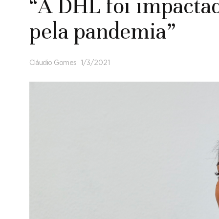
“A DHL foi impacta
pela pandemia”
Cláudio Gomes
1/3/2021