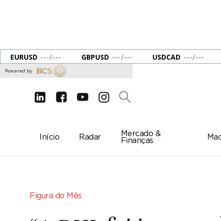
EURUSD
---
/
---
GBPUSD
---
/
---
USDCAD
---
/
---
Powered by
d
e
g
c
2
Mercado &
Início
Radar
Mac
Finanças
Figura do Mês