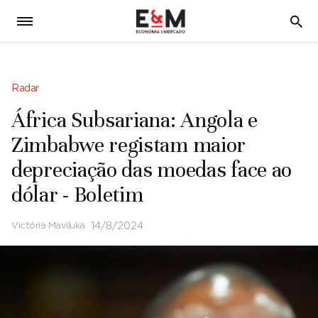
5
Radar
África Subsariana: Angola e
Zimbabwe registam maior
depreciação das moedas face ao
dólar - Boletim
Victória Maviluka
14/8/2024