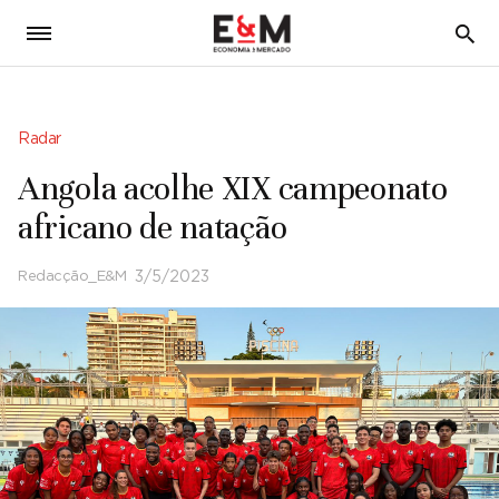
5
Radar
Angola acolhe XIX campeonato
africano de natação
Redacção_E&M
3/5/2023