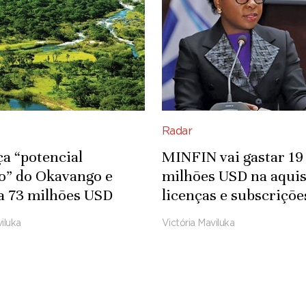
Radar
ça “potencial
MINFIN vai gastar 19
co” do Okavango e
milhões USD na aquis
a 73 milhões USD
licenças e subscriçõe
fra-estruturas
Microsoft
iluka
Victória Maviluka
das