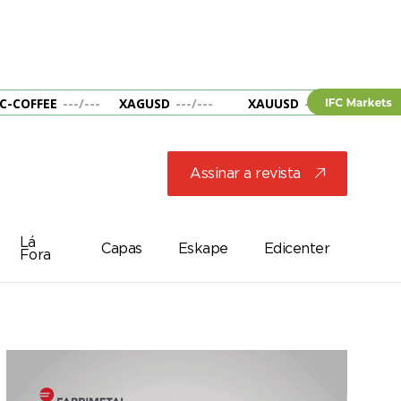
C-COFFEE
---
/
---
XAGUSD
---
/
---
XAUUSD
---
/
---
&B
Assinar a revista
j
Lá
Capas
Eskape
Edicenter
Fora