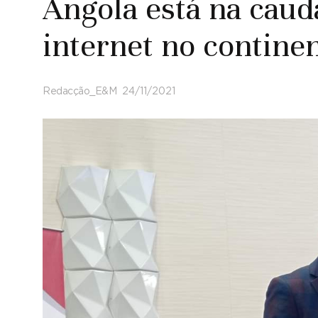
Angola está na caud
internet no continen
Redacção_E&M
24/11/2021