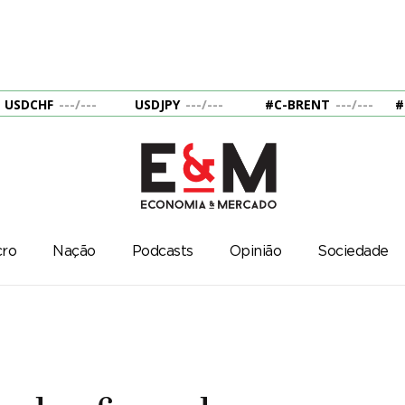
USDCHF
---
/
---
USDJPY
---
/
---
#C-BRENT
---
/
---
#
ro
Nação
Podcasts
Opinião
Sociedade