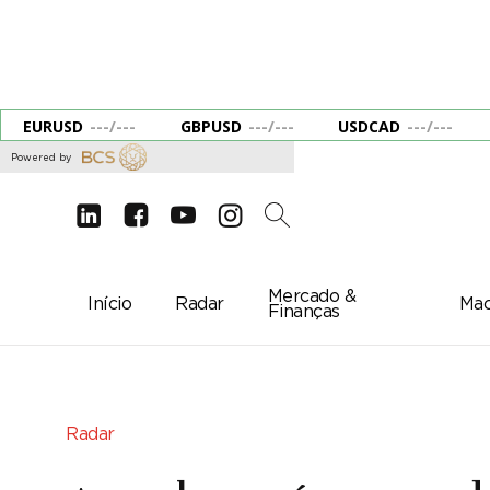
EURUSD
---
/
---
GBPUSD
---
/
---
USDCAD
---
/
---
Powered by
d
e
g
c
2
Mercado &
Início
Radar
Mac
Finanças
Radar