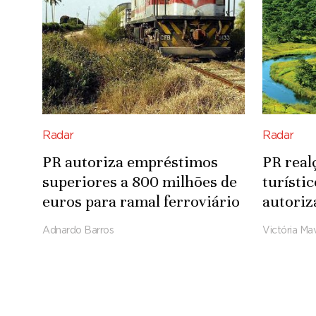
Radar
Radar
PR autoriza empréstimos
PR real
superiores a 800 milhões de
turísti
euros para ramal ferroviário
autoriz
Luena-Saurimo
para in
Adnardo Barros
Victória Mav
Integra