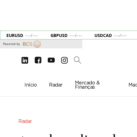
EURUSD
---
/
---
GBPUSD
---
/
---
USDCAD
---
/
---
Powered by
d
e
g
c
2
Mercado &
Início
Radar
Mac
Finanças
Radar