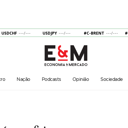
USDCHF
---
/
---
USDJPY
---
/
---
#C-BRENT
---
/
---
#
ro
Nação
Podcasts
Opinião
Sociedade