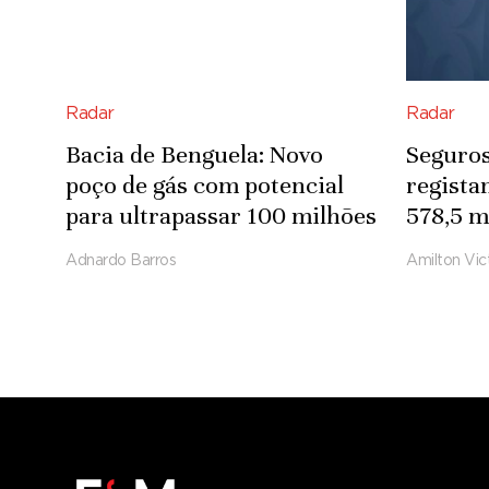
Radar
Radar
Bacia de Benguela: Novo
Seguros
poço de gás com potencial
regista
para ultrapassar 100 milhões
578,5 m
de pés cúbicos por dia
2025
Adnardo Barros
Amilton Vic