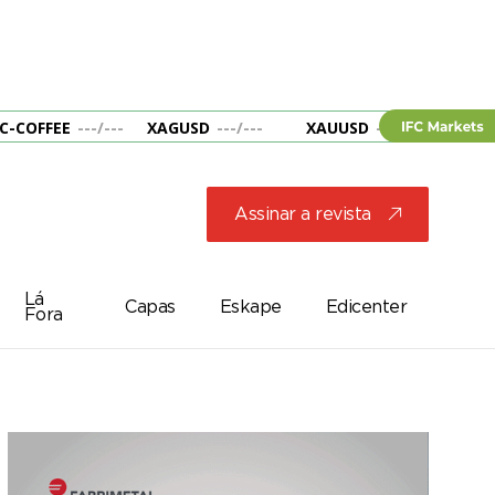
C-COFFEE
---
/
---
XAGUSD
---
/
---
XAUUSD
---
/
---
&B
Assinar a revista
j
Lá
Capas
Eskape
Edicenter
Fora