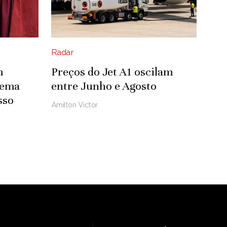
Radar
m
Preços do Jet A1 oscilam
tema
entre Junho e Agosto
sso
Amilton Victor