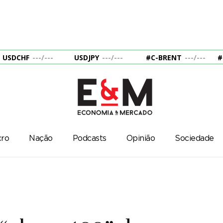
USDCHF
---
/
---
USDJPY
---
/
---
#C-BRENT
---
/
---
#
ro
Nação
Podcasts
Opinião
Sociedade