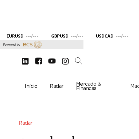
EURUSD
---
/
---
GBPUSD
---
/
---
USDCAD
---
/
---
Powered by
d
e
g
c
2
Mercado &
Início
Radar
Mac
Finanças
Radar