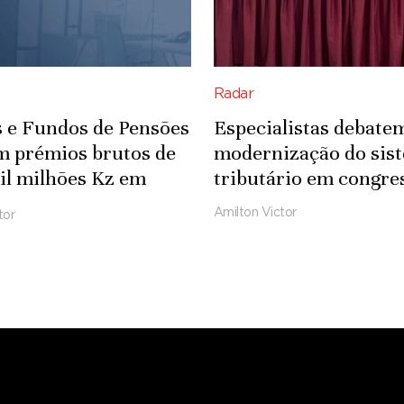
Radar
 e Fundos de Pensões
Especialistas debate
m prémios brutos de
modernização do sis
il milhões Kz em
tributário em congre
Amilton Victor
tor