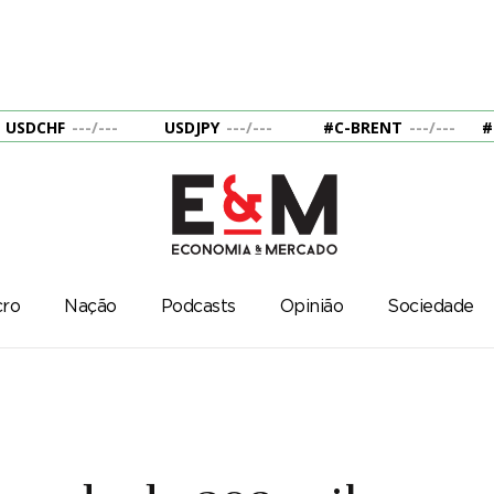
USDCHF
---
/
---
USDJPY
---
/
---
#C-BRENT
---
/
---
#
ro
Nação
Podcasts
Opinião
Sociedade