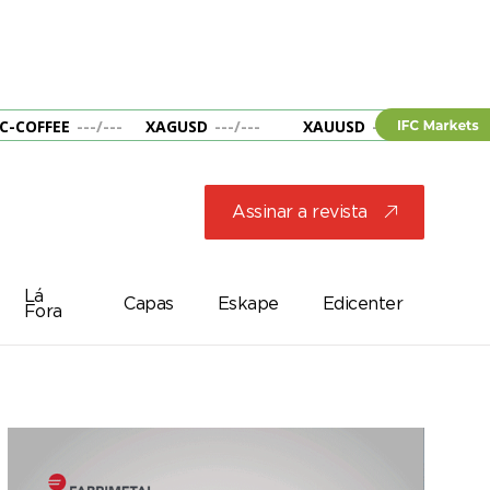
C-COFFEE
---
/
---
XAGUSD
---
/
---
XAUUSD
---
/
---
&B
Assinar a revista
j
Lá
Capas
Eskape
Edicenter
Fora