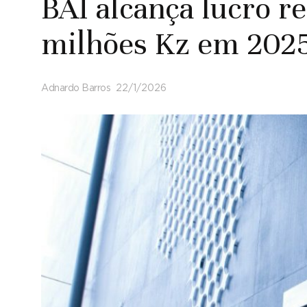
BAI alcança lucro r
milhões Kz em 202
Adnardo Barros
22/1/2026