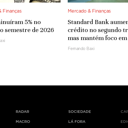
 Finanças
Mercado & Finanças
minuíram 5% no
Standard Bank aume
o semestre de 2026
crédito no segundo t
mas mantém foco em 
axi
Fernando Baxi
RADAR
SOCIEDADE
CA
MACRO
LÁ FORA
ED