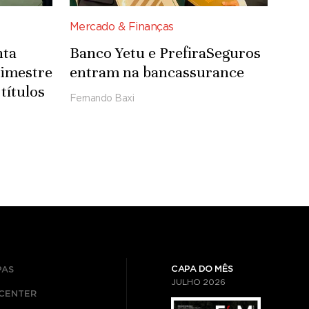
Mercado & Finanças
nta
Banco Yetu e PrefiraSeguros
rimestre
entram na bancassurance
títulos
Fernando Baxi
CAPA DO MÊS
PAS
JULHO
2026
ICENTER