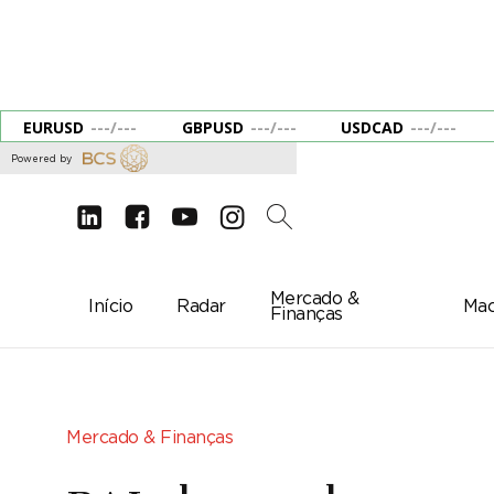
EURUSD
---
/
---
GBPUSD
---
/
---
USDCAD
---
/
---
Powered by
d
e
g
c
2
Mercado &
Início
Radar
Mac
Finanças
Mercado & Finanças