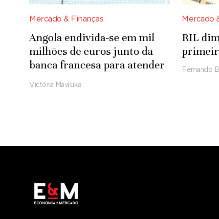
Mercado & Finanças
Mercado &
Angola endivida-se em mil
RIL di
milhões de euros junto da
primeir
banca francesa para atender
Fernando B
ao PIP
Victória Maviluka