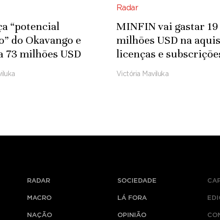
Radar
ça “potencial
MINFIN vai gastar 19
co” do Okavango e
milhões USD na aquis
a 73 milhões USD
licenças e subscriçõe
fra-estruturas
Microsoft
iluka
Victória Maviluka
das
RADAR
SOCIEDADE
CA
MACRO
LÁ FORA
ED
NAÇÃO
OPINIÃO
CO