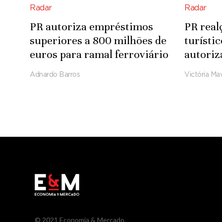
Radar
Radar
PR autoriza empréstimos
PR real
superiores a 800 milhões de
turísti
euros para ramal ferroviário
autoriz
Luena-Saurimo
para in
Adnardo Barros
Victória Mav
Integra
© 2021 Economia & Mercado.