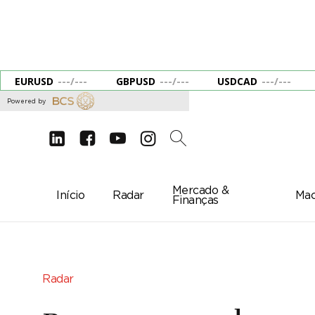
EURUSD
---
/
---
GBPUSD
---
/
---
USDCAD
---
/
---
Powered by
d
e
g
c
2
Mercado &
Início
Radar
Mac
Finanças
Radar