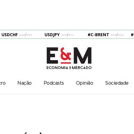
USDCHF
---
/
---
USDJPY
---
/
---
#C-BRENT
---
/
---
#
ro
Nação
Podcasts
Opinião
Sociedade