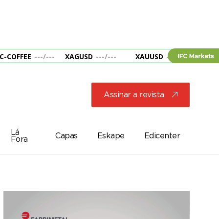
C-COFFEE
---
/
---
XAGUSD
---
/
---
XAUUSD
---
/
---
&B
Assinar a revista
j
Lá
Capas
Eskape
Edicenter
Fora